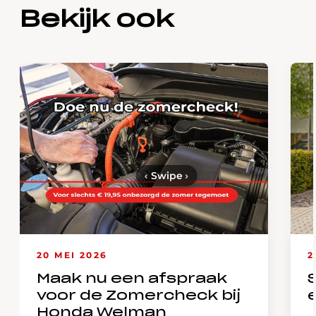
Bekijk ook
‹
Swipe
›
20 MEI 2026
2
Maak nu een afspraak
voor de Zomercheck bij
Honda Welman