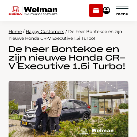
Plan
Mijn
onderhoud
Honda
Welman
Home
/
Happy Customers
/
De heer Bontekoe en zijn
Modellen
nieuwe Honda CR-V Executive 1.5i Turbo!
De heer Bontekoe en
Voorraad
Plan onderhoud
zijn nieuwe Honda CR-
Onderhoud en service
V Executive 1.5i Turbo!
Mijn Honda Welman
Over ons
Webshop
Contact