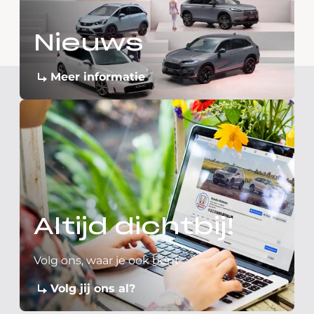
Nieuws
Meer informatie
Altijd dichtbij!
Volg ons, waar je ook bent
Volg jij ons al?