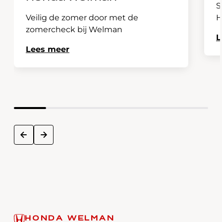
S
Veilig de zomer door met de
H
zomercheck bij Welman
L
Lees meer
next
prev
HONDA WELMAN