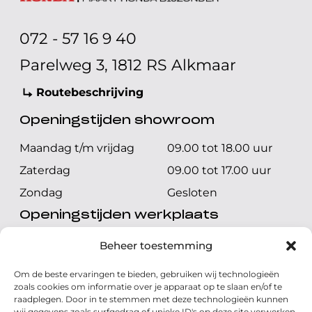
072 - 57 16 9 40
Parelweg 3, 1812 RS Alkmaar
Routebeschrijving
Openingstijden showroom
Maandag t/m vrijdag
09.00 tot 18.00 uur
Zaterdag
09.00 tot 17.00 uur
Zondag
Gesloten
Openingstijden werkplaats
Maandag t/m vrijdag
08.00 tot 17.00 uur
Beheer toestemming
Zaterdag
08.00 tot 17.00 uur
Om de beste ervaringen te bieden, gebruiken wij technologieën
Zondag
Gesloten
zoals cookies om informatie over je apparaat op te slaan en/of te
raadplegen. Door in te stemmen met deze technologieën kunnen
wij gegevens zoals surfgedrag of unieke ID's op deze site verwerken.