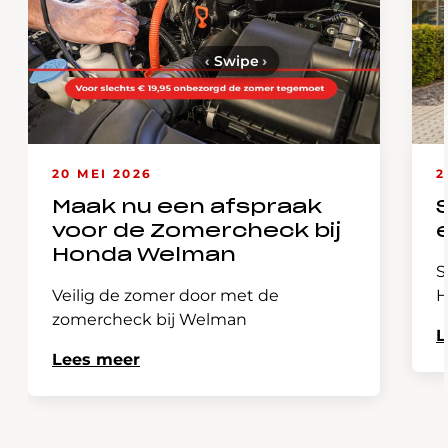
‹
Swipe
›
20 MEI 2026
2
Maak nu een afspraak
voor de Zomercheck bij
Honda Welman
S
Veilig de zomer door met de
H
zomercheck bij Welman
L
Lees meer