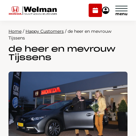
Plan
Mijn
onderhoud
Honda
Welman
Home
/
Happy Customers
/
de heer en mevrouw
Modellen
Tijssens
de heer en mevrouw
Voorraad
Plan onderhoud
Tijssens
Onderhoud en service
Mijn Honda Welman
Over ons
Webshop
Contact