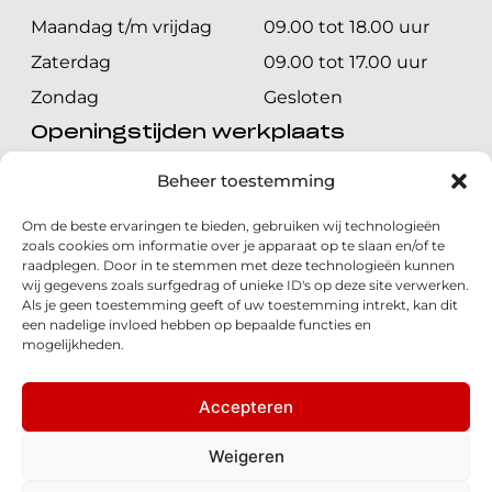
Maandag t/m vrijdag
09.00 tot 18.00 uur
Zaterdag
09.00 tot 17.00 uur
Zondag
Gesloten
Openingstijden werkplaats
Maandag t/m vrijdag
08.00 tot 17.00 uur
Beheer toestemming
Zaterdag
08.00 tot 17.00 uur
Om de beste ervaringen te bieden, gebruiken wij technologieën
Zondag
Gesloten
zoals cookies om informatie over je apparaat op te slaan en/of te
raadplegen. Door in te stemmen met deze technologieën kunnen
wij gegevens zoals surfgedrag of unieke ID's op deze site verwerken.
Volg ons
Als je geen toestemming geeft of uw toestemming intrekt, kan dit
een nadelige invloed hebben op bepaalde functies en
mogelijkheden.
Accepteren
© 2026 - Honda Welman
Privacy Statement
Weigeren
- Dé Honda Dealer van Nederland