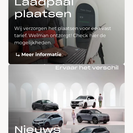
Laadpaal
plaatsen
Wij verzorgen het plaatsen voor een vast
tarief. Welman ontzorgt! Check hier de
mogelijkheden.
Meer informatie
Nieuws