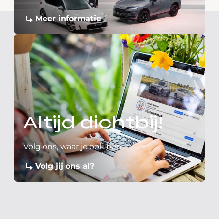
Meer informatie
Altijd dichtbij!
Volg ons, waar je ook bent
Volg jij ons al?