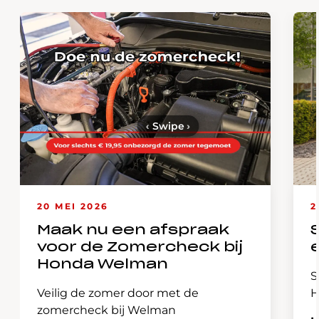
‹
Swipe
›
20 MEI 2026
2
Maak nu een afspraak
voor de Zomercheck bij
Honda Welman
S
Veilig de zomer door met de
H
zomercheck bij Welman