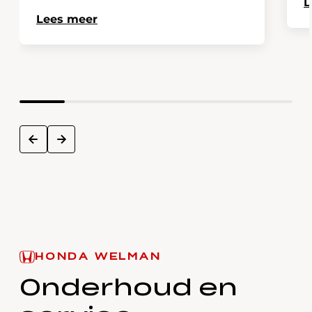
L
Lees meer
next
prev
HONDA WELMAN
Onderhoud en