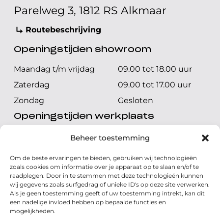
Parelweg 3, 1812 RS Alkmaar
Routebeschrijving
Openingstijden showroom
Maandag t/m vrijdag
09.00 tot 18.00 uur
Zaterdag
09.00 tot 17.00 uur
Zondag
Gesloten
Openingstijden werkplaats
Maandag t/m vrijdag
08.00 tot 17.00 uur
Beheer toestemming
Zaterdag
08.00 tot 17.00 uur
Om de beste ervaringen te bieden, gebruiken wij technologieën
Zondag
Gesloten
zoals cookies om informatie over je apparaat op te slaan en/of te
raadplegen. Door in te stemmen met deze technologieën kunnen
wij gegevens zoals surfgedrag of unieke ID's op deze site verwerken.
Volg ons
Als je geen toestemming geeft of uw toestemming intrekt, kan dit
een nadelige invloed hebben op bepaalde functies en
mogelijkheden.