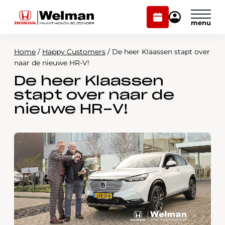
Plan
Mijn
onderhoud
Honda
Welman
Home
/
Happy Customers
/
De heer Klaassen stapt over
Modellen
naar de nieuwe HR-V!
De heer Klaassen
Voorraad
Plan onderhoud
stapt over naar de
Onderhoud en service
nieuwe HR-V!
Mijn Honda Welman
Over ons
Webshop
Contact