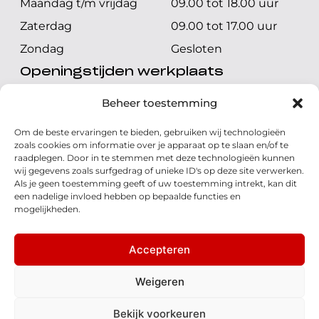
Maandag t/m vrijdag
09.00 tot 18.00 uur
Zaterdag
09.00 tot 17.00 uur
Zondag
Gesloten
Openingstijden werkplaats
Maandag t/m vrijdag
08.00 tot 17.00 uur
Beheer toestemming
Zaterdag
08.00 tot 17.00 uur
Om de beste ervaringen te bieden, gebruiken wij technologieën
Zondag
Gesloten
zoals cookies om informatie over je apparaat op te slaan en/of te
raadplegen. Door in te stemmen met deze technologieën kunnen
wij gegevens zoals surfgedrag of unieke ID's op deze site verwerken.
Volg ons
Als je geen toestemming geeft of uw toestemming intrekt, kan dit
een nadelige invloed hebben op bepaalde functies en
mogelijkheden.
Accepteren
© 2026 - Honda Welman
Privacy Statement
Weigeren
- Dé Honda Dealer van Nederland
Bekijk voorkeuren