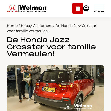
Plan
Mijn
onderhoud
Honda
Welman
Home
/
Happy Customers
/
De Honda Jazz Crosstar
Modellen
voor familie Vermeulen!
De Honda Jazz
Voorraad
Plan onderhoud
Crosstar voor familie
Onderhoud en service
Vermeulen!
Mijn Honda Welman
Over ons
Webshop
Contact