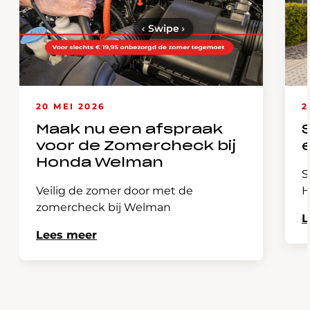
‹
Swipe
›
20 MEI 2026
2
Maak nu een afspraak
voor de Zomercheck bij
Honda Welman
S
Veilig de zomer door met de
H
zomercheck bij Welman
L
Lees meer