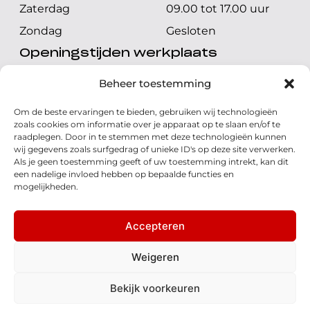
Zaterdag
09.00 tot 17.00 uur
Zondag
Gesloten
Openingstijden werkplaats
Maandag t/m vrijdag
08.00 tot 17.00 uur
Beheer toestemming
Zaterdag
08.00 tot 17.00 uur
Om de beste ervaringen te bieden, gebruiken wij technologieën
Zondag
Gesloten
zoals cookies om informatie over je apparaat op te slaan en/of te
raadplegen. Door in te stemmen met deze technologieën kunnen
wij gegevens zoals surfgedrag of unieke ID's op deze site verwerken.
Volg ons
Als je geen toestemming geeft of uw toestemming intrekt, kan dit
een nadelige invloed hebben op bepaalde functies en
mogelijkheden.
Accepteren
© 2026 - Honda Welman
Privacy Statement
Weigeren
- Dé Honda Dealer van Nederland
Bekijk voorkeuren
Disclaimer
Cookies
Algemene voorwaarden