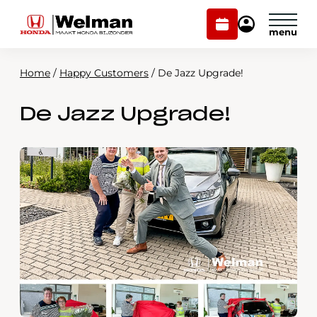
Plan
Mijn
onderhoud
Honda
Welman
Home
/
Happy Customers
/
De Jazz Upgrade!
Modellen
De Jazz Upgrade!
Voorraad
Plan onderhoud
Onderhoud en service
Mijn Honda Welman
Over ons
Webshop
Contact