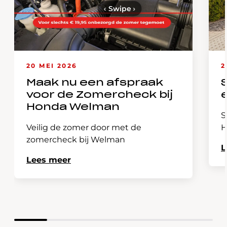
‹
Swipe
›
20 MEI 2026
2
Maak nu een afspraak
voor de Zomercheck bij
Honda Welman
S
Veilig de zomer door met de
H
zomercheck bij Welman
L
Lees meer