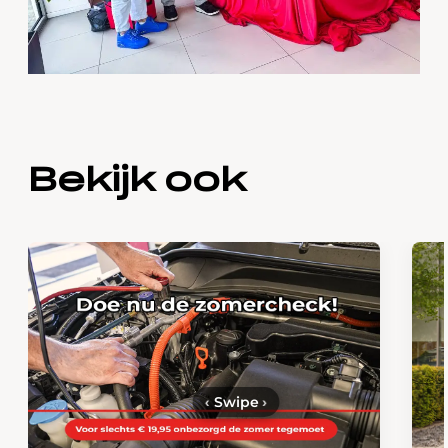
Bekijk ook
‹
Swipe
›