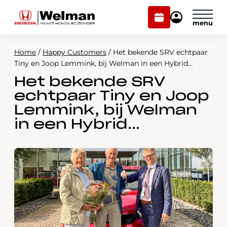
Plan
Mijn
onderhoud
Honda
Welman
Home
/
Happy Customers
/
Het bekende SRV echtpaar
Modellen
Tiny en Joop Lemmink, bij Welman in een Hybrid…
Het bekende SRV
Voorraad
Plan onderhoud
echtpaar Tiny en Joop
Onderhoud en service
Lemmink, bij Welman
Mijn Honda Welman
in een Hybrid…
Over ons
Webshop
Contact