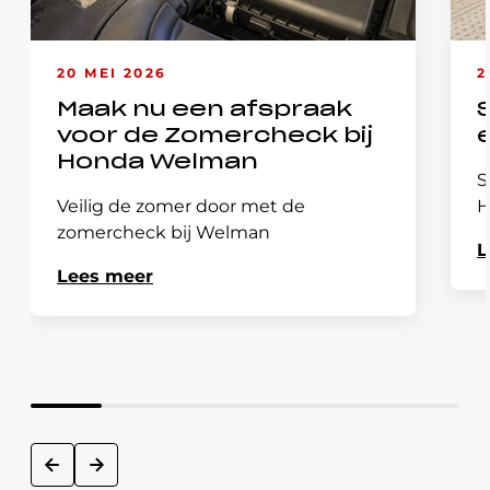
20 MEI 2026
2
Maak nu een afspraak
voor de Zomercheck bij
Honda Welman
S
Veilig de zomer door met de
H
zomercheck bij Welman
L
Lees meer
next
prev