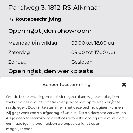
Parelweg 3, 1812 RS Alkmaar
Routebeschrijving
Openingstijden showroom
Maandag t/m vrijdag
09.00 tot 18.00 uur
Zaterdag
09.00 tot 17.00 uur
Zondag
Gesloten
Openingstijden werkplaats
Maandag t/m vrijdag
08.00 tot 17.00 uur
Beheer toestemming
Zaterdag
08.00 tot 17.00 uur
Om de beste ervaringen te bieden, gebruiken wij technologieën
Zondag
Gesloten
zoals cookies om informatie over je apparaat op te slaan en/of te
raadplegen. Door in te stemmen met deze technologieën kunnen
wij gegevens zoals surfgedrag of unieke ID's op deze site verwerken.
Volg ons
Als je geen toestemming geeft of uw toestemming intrekt, kan dit
een nadelige invloed hebben op bepaalde functies en
mogelijkheden.