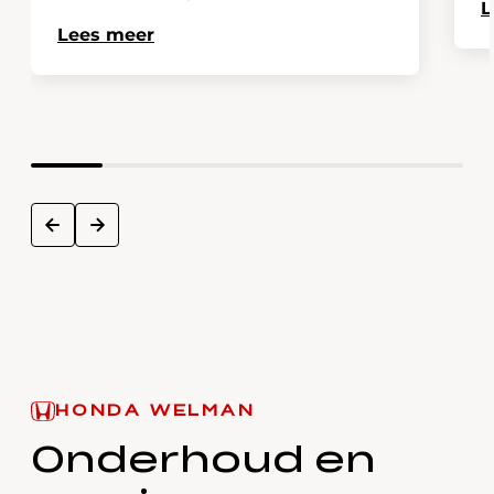
L
Lees meer
next
prev
HONDA WELMAN
Onderhoud en