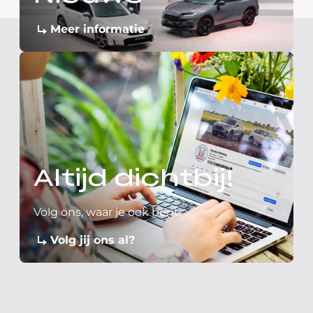
Meer informatie
Altijd dichtbij!
Volg ons, waar je ook bent
Volg jij ons al?