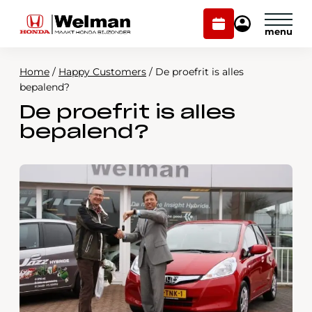
Plan
Mijn
onderhoud
Honda
Welman
Home
/
Happy Customers
/
De proefrit is alles
Modellen
bepalend?
De proefrit is alles
Voorraad
Plan onderhoud
bepalend?
Onderhoud en service
Mijn Honda Welman
Over ons
Webshop
Contact