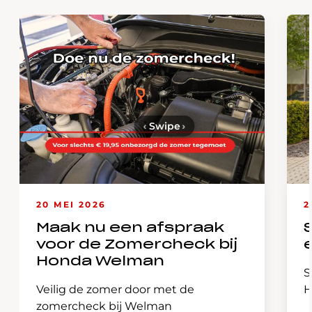
‹
Swipe
›
20 MEI 2026
2
Maak nu een afspraak
voor de Zomercheck bij
Honda Welman
S
Veilig de zomer door met de
H
zomercheck bij Welman