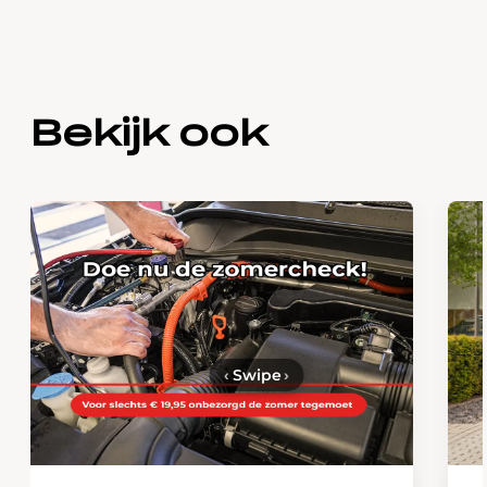
Bekijk ook
‹
Swipe
›