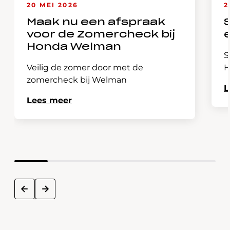
20 MEI 2026
2
Maak nu een afspraak
voor de Zomercheck bij
Honda Welman
S
Veilig de zomer door met de
H
zomercheck bij Welman
L
Lees meer
next
prev