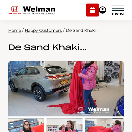
Plan
Mijn
onderhoud
Honda
Welman
Home
/
Happy Customers
/
De Sand Khaki…
Modellen
De Sand Khaki…
Voorraad
Plan onderhoud
Onderhoud en service
Mijn Honda Welman
Over ons
Webshop
Contact