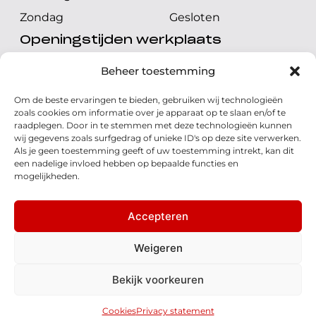
Zondag
Gesloten
Openingstijden werkplaats
Maandag t/m vrijdag
08.00 tot 17.00 uur
Beheer toestemming
Zaterdag
08.00 tot 17.00 uur
Om de beste ervaringen te bieden, gebruiken wij technologieën
Zondag
Gesloten
zoals cookies om informatie over je apparaat op te slaan en/of te
raadplegen. Door in te stemmen met deze technologieën kunnen
wij gegevens zoals surfgedrag of unieke ID's op deze site verwerken.
Volg ons
Als je geen toestemming geeft of uw toestemming intrekt, kan dit
een nadelige invloed hebben op bepaalde functies en
mogelijkheden.
Accepteren
© 2026 - Honda Welman
Privacy Statement
Weigeren
- Dé Honda Dealer van Nederland
Bekijk voorkeuren
Disclaimer
Cookies
Algemene voorwaarden
Realisatie: QStylez
Cookies
Privacy statement