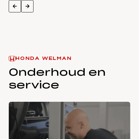
next
prev
HONDA WELMAN
Onderhoud en
service