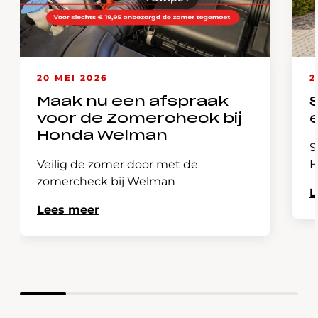
20 MEI 2026
2
Maak nu een afspraak
voor de Zomercheck bij
Honda Welman
S
Veilig de zomer door met de
H
zomercheck bij Welman
L
Lees meer