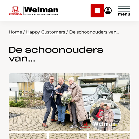
Plan
Mijn
onderhoud
Honda
Welman
Home
/
Happy Customers
/
De schoonouders van…
Modellen
De schoonouders
Voorraad
Plan onderhoud
van…
Onderhoud en service
Mijn Honda Welman
Over ons
Webshop
Contact