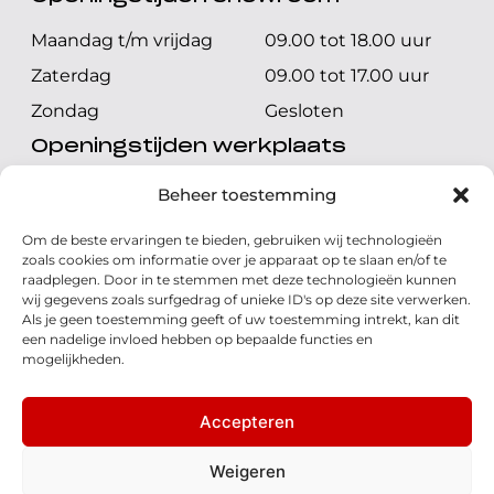
Maandag t/m vrijdag
09.00 tot 18.00 uur
Zaterdag
09.00 tot 17.00 uur
Zondag
Gesloten
Openingstijden werkplaats
Maandag t/m vrijdag
08.00 tot 17.00 uur
Beheer toestemming
Zaterdag
08.00 tot 17.00 uur
Om de beste ervaringen te bieden, gebruiken wij technologieën
Zondag
Gesloten
zoals cookies om informatie over je apparaat op te slaan en/of te
raadplegen. Door in te stemmen met deze technologieën kunnen
wij gegevens zoals surfgedrag of unieke ID's op deze site verwerken.
Volg ons
Als je geen toestemming geeft of uw toestemming intrekt, kan dit
een nadelige invloed hebben op bepaalde functies en
mogelijkheden.
Accepteren
© 2026 - Honda Welman
Privacy Statement
Weigeren