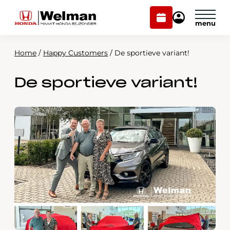
Plan
Mijn
onderhoud
Honda
Welman
Home
/
Happy Customers
/
De sportieve variant!
Modellen
De sportieve variant!
Voorraad
Plan onderhoud
Onderhoud en service
Mijn Honda Welman
Over ons
Webshop
Contact