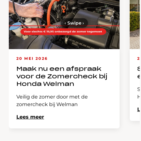
‹
Swipe
›
20 MEI 2026
2
Maak nu een afspraak
voor de Zomercheck bij
Honda Welman
S
Veilig de zomer door met de
H
zomercheck bij Welman
L
Lees meer