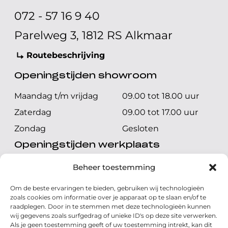
072 - 57 16 9 40
Parelweg 3, 1812 RS Alkmaar
Routebeschrijving
Openingstijden showroom
Maandag t/m vrijdag
09.00 tot 18.00 uur
Zaterdag
09.00 tot 17.00 uur
Zondag
Gesloten
Openingstijden werkplaats
Maandag t/m vrijdag
08.00 tot 17.00 uur
Beheer toestemming
Zaterdag
08.00 tot 17.00 uur
Om de beste ervaringen te bieden, gebruiken wij technologieën
Zondag
Gesloten
zoals cookies om informatie over je apparaat op te slaan en/of te
raadplegen. Door in te stemmen met deze technologieën kunnen
wij gegevens zoals surfgedrag of unieke ID's op deze site verwerken.
Volg ons
Als je geen toestemming geeft of uw toestemming intrekt, kan dit