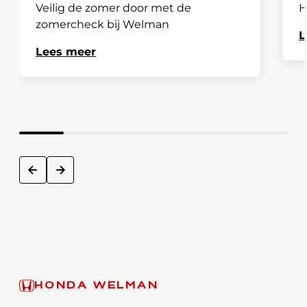
Veilig de zomer door met de
H
zomercheck bij Welman
L
Lees meer
next
prev
HONDA WELMAN