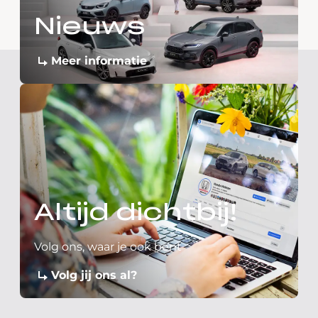
Nieuws
Meer informatie
Altijd dichtbij!
Volg ons, waar je ook bent
Volg jij ons al?