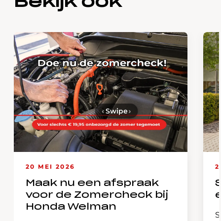
Bekijk ook
‹
Swipe
›
20 MEI 2026
2
Maak nu een afspraak
voor de Zomercheck bij
Honda Welman
S