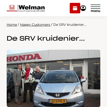
Plan
Mijn
onderhoud
Honda
Welman
Home
/
Happy Customers
/
De SRV kruidenier…
Modellen
De SRV kruidenier…
Voorraad
Plan onderhoud
Onderhoud en service
Mijn Honda Welman
Over ons
Webshop
Contact