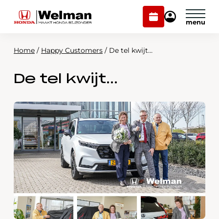
Plan
Mijn
onderhoud
Honda
Welman
Home
/
Happy Customers
/
De tel kwijt…
Modellen
De tel kwijt…
Voorraad
Plan onderhoud
Onderhoud en service
Mijn Honda Welman
Over ons
Webshop
Contact