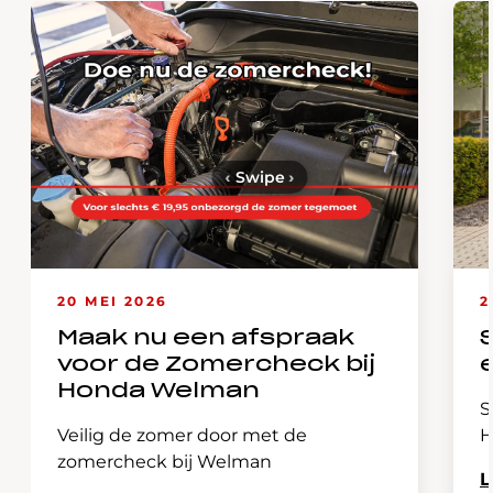
‹
Swipe
›
20 MEI 2026
2
Maak nu een afspraak
voor de Zomercheck bij
Honda Welman
S
Veilig de zomer door met de
H
zomercheck bij Welman
L