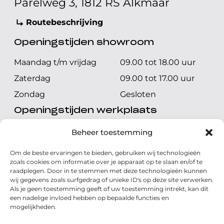
Parelweg 3, 1812 RS Alkmaar
Routebeschrijving
Openingstijden showroom
Maandag t/m vrijdag
09.00 tot 18.00 uur
Zaterdag
09.00 tot 17.00 uur
Zondag
Gesloten
Openingstijden werkplaats
Maandag t/m vrijdag
08.00 tot 17.00 uur
Beheer toestemming
Zaterdag
08.00 tot 17.00 uur
Om de beste ervaringen te bieden, gebruiken wij technologieën
Zondag
Gesloten
zoals cookies om informatie over je apparaat op te slaan en/of te
raadplegen. Door in te stemmen met deze technologieën kunnen
wij gegevens zoals surfgedrag of unieke ID's op deze site verwerken.
Volg ons
Als je geen toestemming geeft of uw toestemming intrekt, kan dit
een nadelige invloed hebben op bepaalde functies en
mogelijkheden.