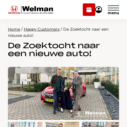
Plan
Mijn
onderhoud
Honda
Welman
Home
/
Happy Customers
/
De Zoektocht naar een
Modellen
nieuwe auto!
De Zoektocht naar
Voorraad
Plan onderhoud
een nieuwe auto!
Onderhoud en service
Mijn Honda Welman
Over ons
Webshop
Contact