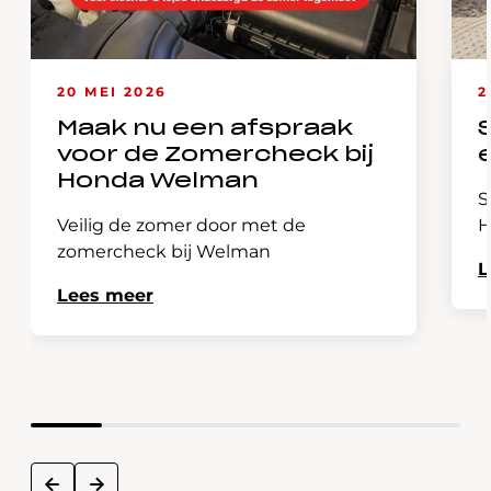
20 MEI 2026
2
Maak nu een afspraak
voor de Zomercheck bij
Honda Welman
S
Veilig de zomer door met de
H
zomercheck bij Welman
L
Lees meer
next
prev