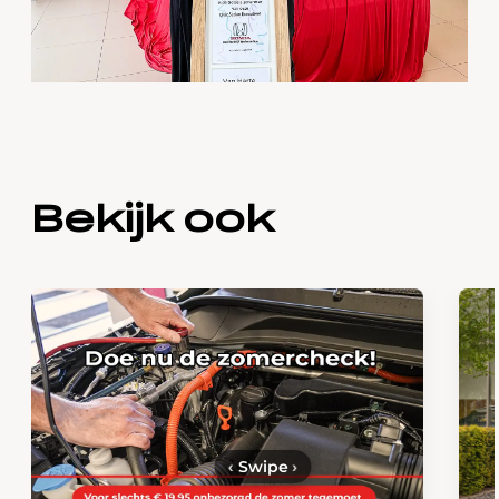
Bekijk ook
‹
Swipe
›