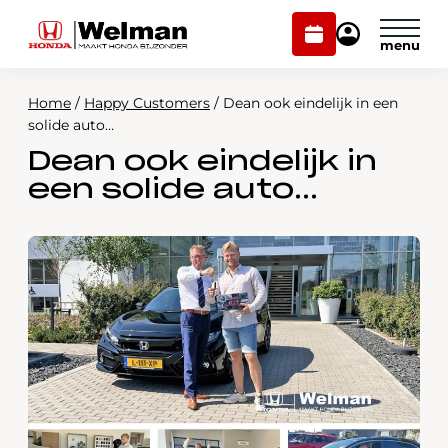
Plan
Mijn
onderhoud
Honda
Welman
Home
/
Happy Customers
/
Dean ook eindelijk in een
Modellen
solide auto…
Dean ook eindelijk in
Voorraad
Plan onderhoud
een solide auto…
Onderhoud en service
Mijn Honda Welman
Over ons
Webshop
Contact