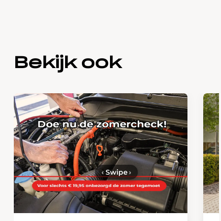
Bekijk ook
‹
Swipe
›