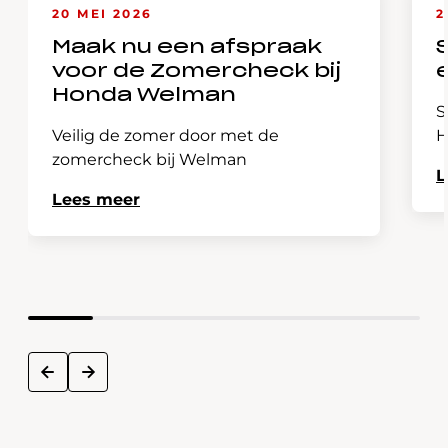
20 MEI 2026
2
Maak nu een afspraak
voor de Zomercheck bij
Honda Welman
S
Veilig de zomer door met de
H
zomercheck bij Welman
L
Lees meer
next
prev