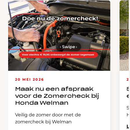
‹
Swipe
›
20 MEI 2026
2
Maak nu een afspraak
voor de Zomercheck bij
Honda Welman
S
Veilig de zomer door met de
H
zomercheck bij Welman
L