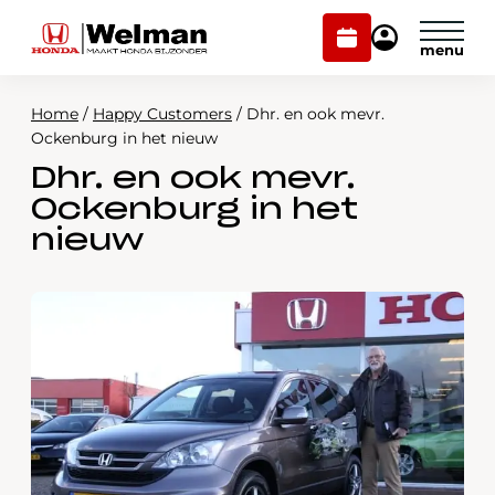
Plan
Mijn
onderhoud
Honda
Welman
Home
/
Happy Customers
/
Dhr. en ook mevr.
Modellen
Ockenburg in het nieuw
Dhr. en ook mevr.
Voorraad
Plan onderhoud
Ockenburg in het
Onderhoud en service
nieuw
Mijn Honda Welman
Over ons
Webshop
Contact