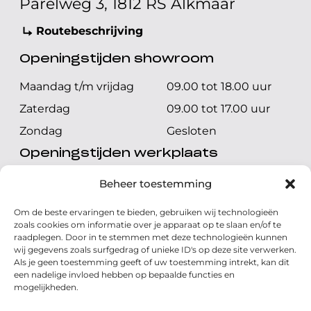
Parelweg 3, 1812 RS Alkmaar
Routebeschrijving
Openingstijden showroom
Maandag t/m vrijdag
09.00 tot 18.00 uur
Zaterdag
09.00 tot 17.00 uur
Zondag
Gesloten
Openingstijden werkplaats
Maandag t/m vrijdag
08.00 tot 17.00 uur
Beheer toestemming
Zaterdag
08.00 tot 17.00 uur
Om de beste ervaringen te bieden, gebruiken wij technologieën
Zondag
Gesloten
zoals cookies om informatie over je apparaat op te slaan en/of te
raadplegen. Door in te stemmen met deze technologieën kunnen
wij gegevens zoals surfgedrag of unieke ID's op deze site verwerken.
Volg ons
Als je geen toestemming geeft of uw toestemming intrekt, kan dit
een nadelige invloed hebben op bepaalde functies en
mogelijkheden.