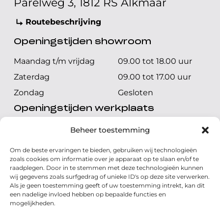
Parelweg 3, 1812 RS Alkmaar
Routebeschrijving
Openingstijden showroom
Maandag t/m vrijdag
09.00 tot 18.00 uur
Zaterdag
09.00 tot 17.00 uur
Zondag
Gesloten
Openingstijden werkplaats
Maandag t/m vrijdag
08.00 tot 17.00 uur
Beheer toestemming
Zaterdag
08.00 tot 17.00 uur
Om de beste ervaringen te bieden, gebruiken wij technologieën
Zondag
Gesloten
zoals cookies om informatie over je apparaat op te slaan en/of te
raadplegen. Door in te stemmen met deze technologieën kunnen
wij gegevens zoals surfgedrag of unieke ID's op deze site verwerken.
Volg ons
Als je geen toestemming geeft of uw toestemming intrekt, kan dit
een nadelige invloed hebben op bepaalde functies en
mogelijkheden.