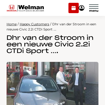
Plan
Mijn
onderhoud
Honda
Welman
Home
/
Happy Customers
/
Dhr van der Stroom in een
Modellen
nieuwe Civic 2.2i CTDi Sport ….
Dhr van der Stroom in
Voorraad
Plan onderhoud
een nieuwe Civic 2.2i
Onderhoud en service
CTDi Sport ….
Mijn Honda Welman
Over ons
Webshop
Contact