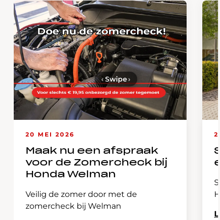
‹
Swipe
›
20 MEI 2026
2
Maak nu een afspraak
voor de Zomercheck bij
Honda Welman
S
Veilig de zomer door met de
H
zomercheck bij Welman
L