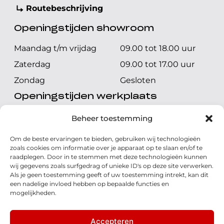
Routebeschrijving
Openingstijden showroom
Maandag t/m vrijdag
09.00 tot 18.00 uur
Zaterdag
09.00 tot 17.00 uur
Zondag
Gesloten
Openingstijden werkplaats
Maandag t/m vrijdag
08.00 tot 17.00 uur
Beheer toestemming
Zaterdag
08.00 tot 17.00 uur
Om de beste ervaringen te bieden, gebruiken wij technologieën
Zondag
Gesloten
zoals cookies om informatie over je apparaat op te slaan en/of te
raadplegen. Door in te stemmen met deze technologieën kunnen
wij gegevens zoals surfgedrag of unieke ID's op deze site verwerken.
Volg ons
Als je geen toestemming geeft of uw toestemming intrekt, kan dit
een nadelige invloed hebben op bepaalde functies en
mogelijkheden.
Accepteren