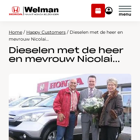
Plan
Mijn
onderhoud
Honda
Welman
Home
/
Happy Customers
/
Dieselen met de heer en
Modellen
mevrouw Nicolai…
Dieselen met de heer
Voorraad
Plan onderhoud
en mevrouw Nicolai…
Onderhoud en service
Mijn Honda Welman
Over ons
Webshop
Contact