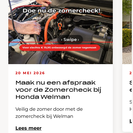
‹
Swipe
›
20 MEI 2026
2
Maak nu een afspraak
voor de Zomercheck bij
Honda Welman
S
Veilig de zomer door met de
H
zomercheck bij Welman
L
Lees meer