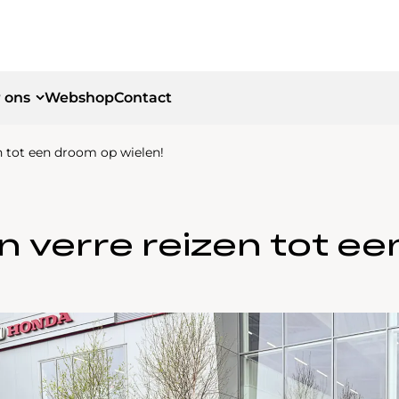
 ons
Webshop
Contact
en tot een droom op wielen!
id
id
an verre reizen tot e