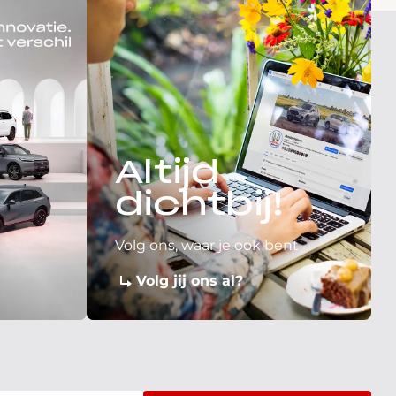
Altijd
dichtbij!
Volg ons, waar je ook bent
Volg jij ons al?