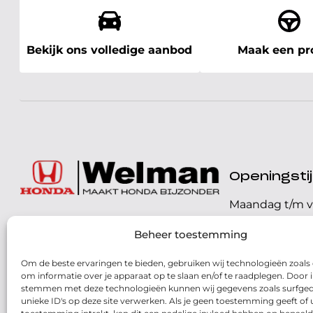
Bekijk ons volledige aanbod
Maak een pro
Openingst
Maandag t/m v
072 - 57 16 9 40
Beheer toestemming
Zaterdag
Parelweg 3, 1812 RS
Om de beste ervaringen te bieden, gebruiken wij technologieën zoals
Zondag
Alkmaar
om informatie over je apparaat op te slaan en/of te raadplegen. Door i
stemmen met deze technologieën kunnen wij gegevens zoals surfged
Routebeschrijving
unieke ID's op deze site verwerken. Als je geen toestemming geeft of