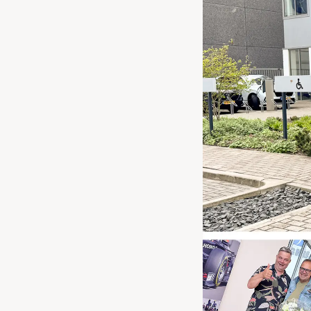
Waarschuwings­lampjes
Service
Pechhulp
Bandenspannings­lampje brandt
Poetsen en reinigen
Haal en breng service
WLTP-testmethode
Laadpaal plaatsen
Zomercheck