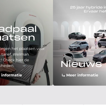
adpaal
aatsen
orgen het plaatsen voor
 tarief. Welman
! Check hier de
Nieuws
kheden.
 informatie
Meer informatie