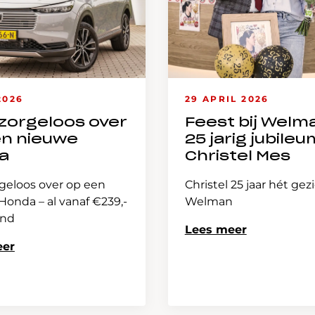
2026
29 APRIL 2026
zorgeloos over
Feest bij Welm
en nieuwe
25 jarig jubileu
a
Christel Mes
geloos over op een
Christel 25 jaar hét gez
onda – al vanaf €239,-
Welman
and
Lees meer
eer