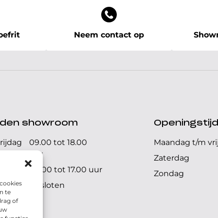
efrit
Neem contact op
Showr
ijden showroom
Openingstij
rijdag
09.00 tot 18.00
Maandag t/m vri
uur
Zaterdag
09.00 tot 17.00 uur
Zondag
 cookies
Gesloten
n te
rag of
 uw