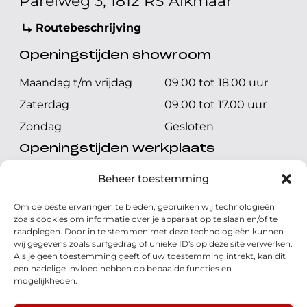
Parelweg 3, 1812 RS Alkmaar
Routebeschrijving
Openingstijden showroom
Maandag t/m vrijdag
09.00 tot 18.00 uur
Zaterdag
09.00 tot 17.00 uur
Zondag
Gesloten
Openingstijden werkplaats
Maandag t/m vrijdag
08.00 tot 17.00 uur
Beheer toestemming
Zaterdag
08.00 tot 17.00 uur
Om de beste ervaringen te bieden, gebruiken wij technologieën
Zondag
Gesloten
zoals cookies om informatie over je apparaat op te slaan en/of te
raadplegen. Door in te stemmen met deze technologieën kunnen
wij gegevens zoals surfgedrag of unieke ID's op deze site verwerken.
Volg ons
Als je geen toestemming geeft of uw toestemming intrekt, kan dit
een nadelige invloed hebben op bepaalde functies en
mogelijkheden.