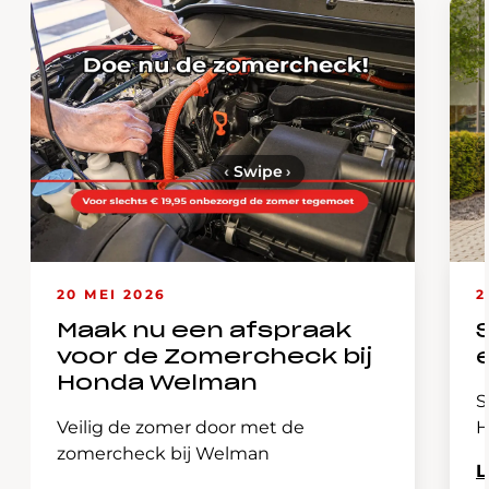
‹
Swipe
›
20 MEI 2026
2
Maak nu een afspraak
voor de Zomercheck bij
Honda Welman
S
Veilig de zomer door met de
H
zomercheck bij Welman
L