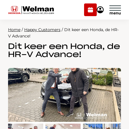
Plan
Mijn
onderhoud
Honda
Welman
Home
/
Happy Customers
/
Dit keer een Honda, de HR-
Modellen
V Advance!
Dit keer een Honda, de
Voorraad
Plan onderhoud
HR-V Advance!
Onderhoud en service
Mijn Honda Welman
Over ons
Webshop
Contact