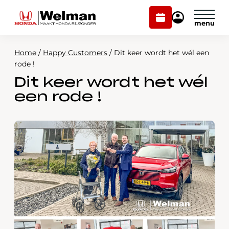
Plan
Mijn
onderhoud
Honda
Welman
Home
/
Happy Customers
/
Dit keer wordt het wél een
Modellen
rode !
Dit keer wordt het wél
Voorraad
Plan onderhoud
een rode !
Onderhoud en service
Mijn Honda Welman
Over ons
Webshop
Contact