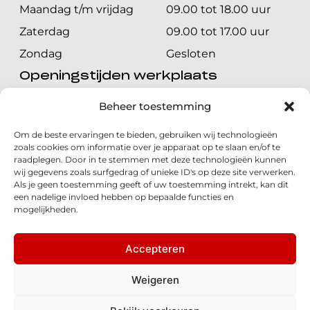
Maandag t/m vrijdag
09.00 tot 18.00 uur
Zaterdag
09.00 tot 17.00 uur
Zondag
Gesloten
Openingstijden werkplaats
Maandag t/m vrijdag
08.00 tot 17.00 uur
Beheer toestemming
Zaterdag
08.00 tot 17.00 uur
Om de beste ervaringen te bieden, gebruiken wij technologieën
Zondag
Gesloten
zoals cookies om informatie over je apparaat op te slaan en/of te
raadplegen. Door in te stemmen met deze technologieën kunnen
wij gegevens zoals surfgedrag of unieke ID's op deze site verwerken.
Volg ons
Als je geen toestemming geeft of uw toestemming intrekt, kan dit
een nadelige invloed hebben op bepaalde functies en
mogelijkheden.
Accepteren
© 2026 - Honda Welman
Privacy Statement
Weigeren
- Dé Honda Dealer van Nederland