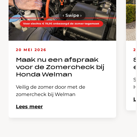
‹
Swipe
›
20 MEI 2026
2
Maak nu een afspraak
voor de Zomercheck bij
Honda Welman
S
Veilig de zomer door met de
H
zomercheck bij Welman
L
Lees meer