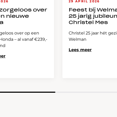
2026
29 APRIL 2026
zorgeloos over
Feest bij Welm
en nieuwe
25 jarig jubileu
a
Christel Mes
geloos over op een
Christel 25 jaar hét gez
onda – al vanaf €239,-
Welman
and
Lees meer
eer