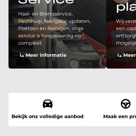
Service
pl
Haal- en Brengservice,
Pechhulp, Navigatie updaten,
Wij verz
Poetsen en Reinigen, onze
een vast
service is hoogwaardig en
ontzorgt
compleet.
mogelij
Meer informatie
Meer
Bekijk ons volledige aanbod
Maak een pro