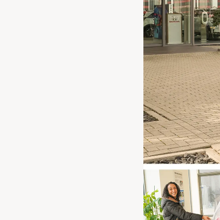
Waarschuwings­lampjes
Service
Pechhulp
Bandenspannings­lampje brandt
Poetsen en reinigen
Haal en breng service
WLTP-testmethode
Laadpaal plaatsen
Zomercheck