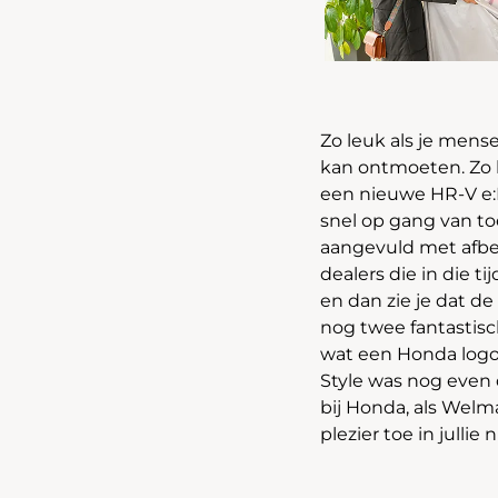
Zo leuk als je mens
kan ontmoeten. Zo 
een nieuwe HR-V e
snel op gang van to
aangevuld met afb
dealers die in die 
en dan zie je dat de
nog twee fantastis
wat een Honda logo 
Style was nog even
bij Honda, als Welma
plezier toe in julli