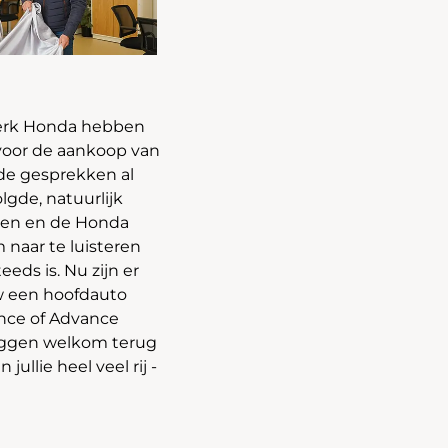
 merk Honda hebben
voor de aankoop van
e gesprekken al
gde, natuurlijk
len en de Honda
 naar te luisteren
eeds is. Nu zijn er
w een hoofdauto
ance of Advance
zeggen welkom terug
ullie heel veel rij -