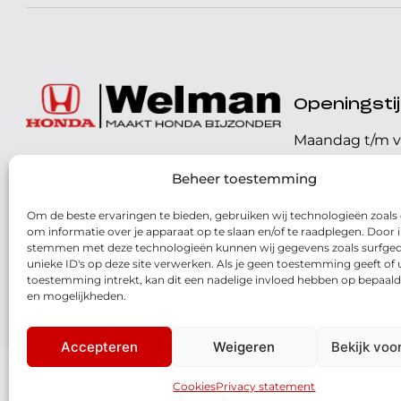
Openingst
Maandag t/m v
072 - 57 16 9 40
Beheer toestemming
Zaterdag
Parelweg 3, 1812 RS
Om de beste ervaringen te bieden, gebruiken wij technologieën zoals
Zondag
Alkmaar
om informatie over je apparaat op te slaan en/of te raadplegen. Door i
stemmen met deze technologieën kunnen wij gegevens zoals surfged
Routebeschrijving
unieke ID's op deze site verwerken. Als je geen toestemming geeft of
toestemming intrekt, kan dit een nadelige invloed hebben op bepaald
en mogelijkheden.
Accepteren
Weigeren
Bekijk voo
© 2026 - Honda Welman
- Dé Honda Dealer van Nederland
Cookies
Privacy statement