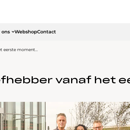
 ons
Webshop
Contact
het eerste moment…
id
id
efhebber vanaf het