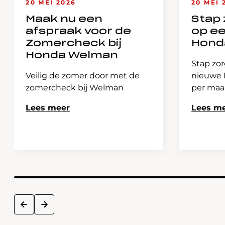
20 MEI 2026
20 MEI 
Maak nu een
Stap 
afspraak voor de
op e
Zomercheck bij
Hond
Honda Welman
Stap zor
Veilig de zomer door met de
nieuwe H
zomercheck bij Welman
per ma
Lees meer
Lees m
next
prev