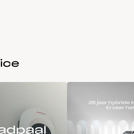
ice
adpaal