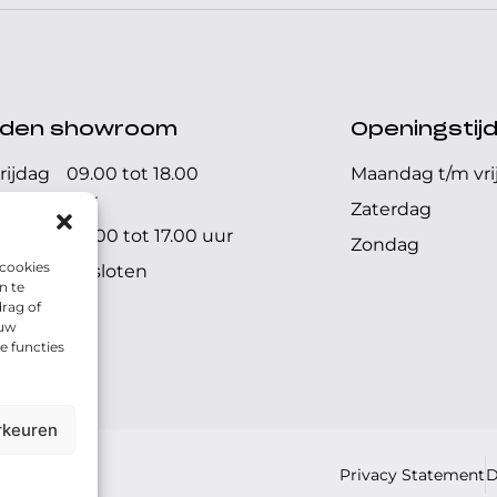
ijden showroom
Openingstij
rijdag
09.00 tot 18.00
Maandag t/m vri
uur
Zaterdag
09.00 tot 17.00 uur
Zondag
 cookies
Gesloten
n te
rag of
 uw
e functies
rkeuren
Privacy Statement
D