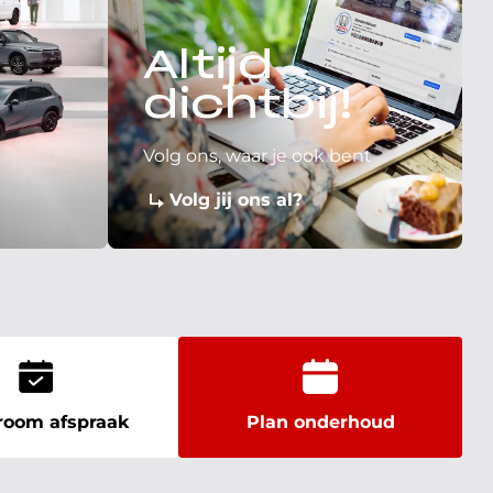
Altijd
dichtbij!
Volg ons, waar je ook bent
Volg jij ons al?
oom afspraak
Plan onderhoud