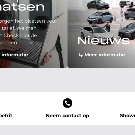
aatsen
orgen het plaatsen voor
 tarief. Welman
! Check hier de
Nieuws
kheden.
 informatie
Meer informatie
efrit
Neem contact op
Showr