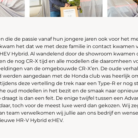
en die de passie vanaf hun jongere jaren ook voor het
kwam het dat we met deze familie in contact kwamen 
:HEV Hybrid. Al wandelend door de showroom kwamen d
en de nog CR-X tijd en alle modellen die daaromheen vol
eeldingen van de omgebouwde CR-X’en. De oude verha
tijd werden aangedaan met de Honda club was heerlijk om
 tijdens deze vertelling de trek naar een Type-R er nog st
che oud modellen in het bezit en de smaak naar opnieu
draagt is dan een feit. De enige twijfel tussen een Adv
 daar, toch voor de meest luxe werd dan gekozen. Wij 
n team verwelkomen wij jullie aan ons bedrijf en wensen j
e nieuwe HR-V Hybrid e:HEV.