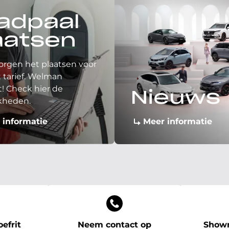
adpaal
aatsen
orgen het plaatsen voor
 tarief. Welman
! Check hier de
Nieuws
kheden.
 informatie
Meer informatie
efrit
Neem contact op
Showr