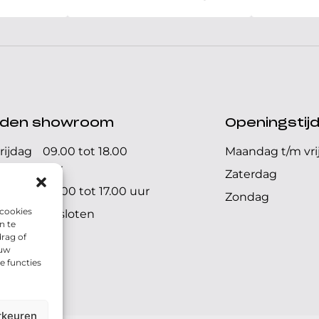
ijden showroom
Openingstij
rijdag
09.00 tot 18.00
Maandag t/m vri
uur
Zaterdag
09.00 tot 17.00 uur
Zondag
 cookies
Gesloten
n te
rag of
 uw
e functies
rkeuren