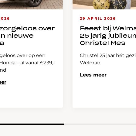
2026
29 APRIL 2026
zorgeloos over
Feest bij Welm
en nieuwe
25 jarig jubileu
a
Christel Mes
geloos over op een
Christel 25 jaar hét gez
onda – al vanaf €239,-
Welman
and
Lees meer
eer