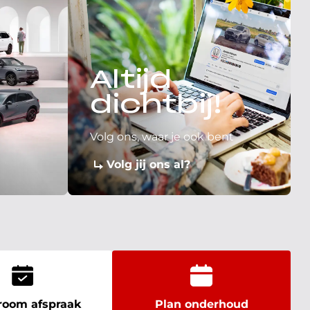
Altijd
dichtbij!
Volg ons, waar je ook bent
Volg jij ons al?
oom afspraak
Plan onderhoud