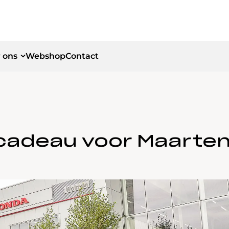
 ons
Webshop
Contact
id
id
cadeau voor Maarten 