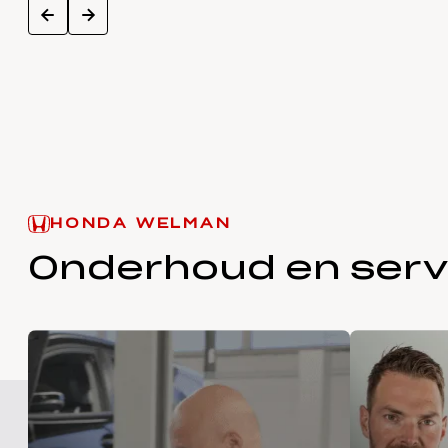
next
prev
HONDA WELMAN
Onderhoud en serv