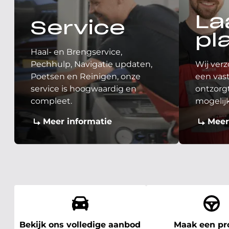
La
Service
pl
Haal- en Brengservice,
Pechhulp, Navigatie updaten,
Wij verz
Poetsen en Reinigen, onze
een vast
service is hoogwaardig en
ontzorgt
compleet.
mogelij
Meer informatie
Meer
Bekijk ons volledige aanbod
Maak een pro