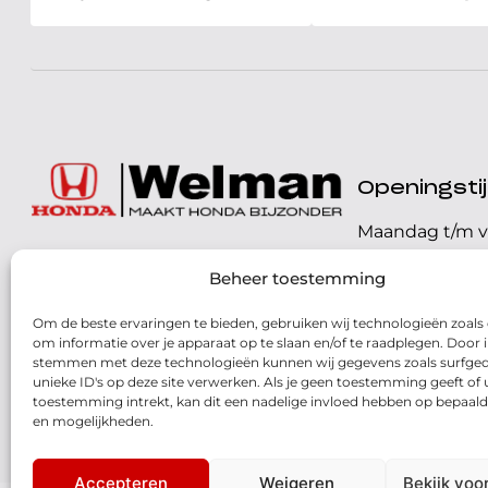
Openingst
Maandag t/m v
072 - 57 16 9 40
Beheer toestemming
Zaterdag
Parelweg 3, 1812 RS
Om de beste ervaringen te bieden, gebruiken wij technologieën zoals
Zondag
Alkmaar
om informatie over je apparaat op te slaan en/of te raadplegen. Door i
stemmen met deze technologieën kunnen wij gegevens zoals surfged
Routebeschrijving
unieke ID's op deze site verwerken. Als je geen toestemming geeft of
toestemming intrekt, kan dit een nadelige invloed hebben op bepaald
en mogelijkheden.
Accepteren
Weigeren
Bekijk voo