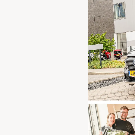
Waarschuwings­lampjes
Service
Pechhulp
Bandenspannings­lampje brandt
Poetsen en reinigen
Haal en breng service
WLTP-testmethode
Laadpaal plaatsen
Zomercheck