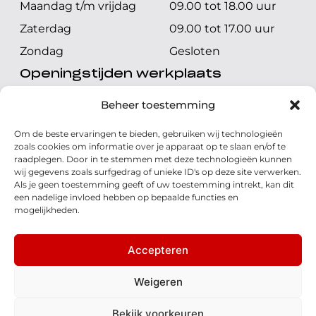
Maandag t/m vrijdag
09.00 tot 18.00 uur
Zaterdag
09.00 tot 17.00 uur
Zondag
Gesloten
Openingstijden werkplaats
Maandag t/m vrijdag
08.00 tot 17.00 uur
Beheer toestemming
Zaterdag
08.00 tot 17.00 uur
Om de beste ervaringen te bieden, gebruiken wij technologieën
Zondag
Gesloten
zoals cookies om informatie over je apparaat op te slaan en/of te
raadplegen. Door in te stemmen met deze technologieën kunnen
wij gegevens zoals surfgedrag of unieke ID's op deze site verwerken.
Volg ons
Als je geen toestemming geeft of uw toestemming intrekt, kan dit
een nadelige invloed hebben op bepaalde functies en
mogelijkheden.
Accepteren
© 2026 - Honda Welman
Privacy Statement
Weigeren
- Dé Honda Dealer van Nederland
Bekijk voorkeuren