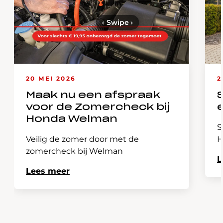
‹
Swipe
›
20 MEI 2026
2
Maak nu een afspraak
voor de Zomercheck bij
Honda Welman
S
Veilig de zomer door met de
H
zomercheck bij Welman
L
Lees meer