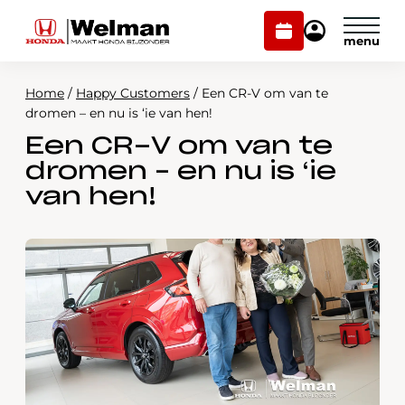
Plan
Mijn
onderhoud
Honda
Welman
Home
/
Happy Customers
/
Een CR-V om van te
Modellen
dromen – en nu is ‘ie van hen!
Een CR-V om van te
Voorraad
Plan onderhoud
dromen – en nu is ‘ie
Onderhoud en service
van hen!
Mijn Honda Welman
Over ons
Webshop
Contact