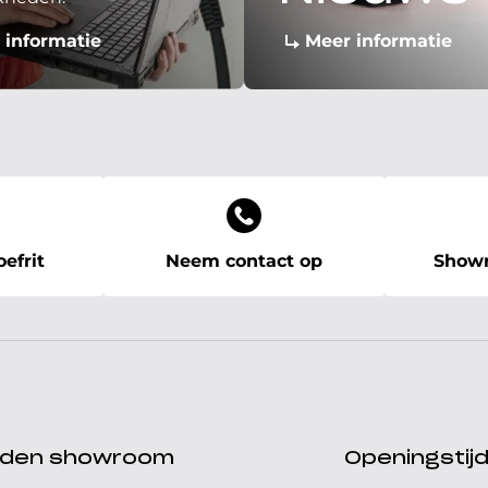
 informatie
Meer informatie
efrit
Neem contact op
Showr
ijden showroom
Openingstij