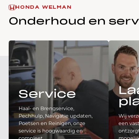
HONDA WELMAN
Onderhoud en serv
La
Service
pl
Haal- en Brengservice,
Pechhulp, Navigatie updaten,
Wij verz
Poetsen en Reinigen, onze
een vast
service is hoogwaardig en
ontzorgt
compleet.
mogelij