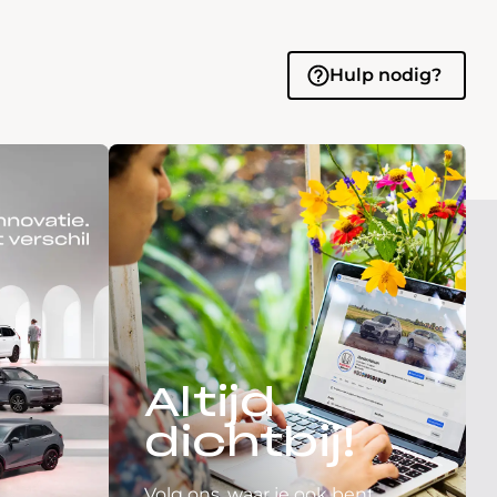
Hulp nodig?
Altijd
dichtbij!
Volg ons, waar je ook bent