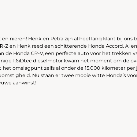
 en nieren! Henk en Petra zijn al heel lang klant bij ons bed
Z en Henk reed een schitterende Honda Accord. Al enig
n de Honda CR-V, een perfecte auto voor het trekken v
inige 1.6iDtec dieselmotor kwam het moment om de ov
t het omslagpunt zelfs al onder de 15.000 kilometer per 
komstigheid. Nu staan er twee mooie witte Honda’s voor
ieuwe aanwinst!