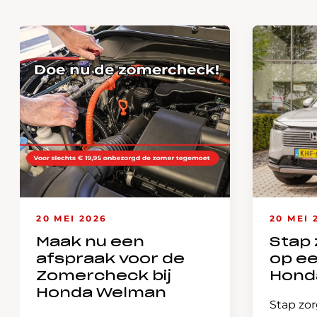
20 MEI 2026
20 MEI 
Maak nu een
Stap 
afspraak voor de
op e
Zomercheck bij
Hond
Honda Welman
Stap zor