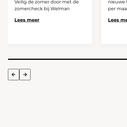
Veilig de zomer door met de
nieuwe H
zomercheck bij Welman
per ma
Lees meer
Lees m
next
prev