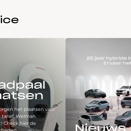
ice
adpaal
aatsen
orgen het plaatsen voor
 tarief. Welman
! Check hier de
Nieuws
kheden.