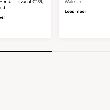
onda – al vanaf €239,-
Welman
and
Lees meer
eer