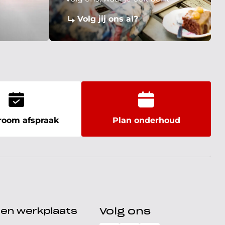
Volg jij ons al?
oom afspraak
Plan onderhoud
den werkplaats
Volg ons