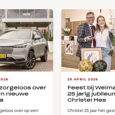
2026
29 APRIL 2026
zorgeloos over
Feest bij Welm
en nieuwe
25 jarig jubileu
a
Christel Mes
geloos over op een
Christel 25 jaar hét gez