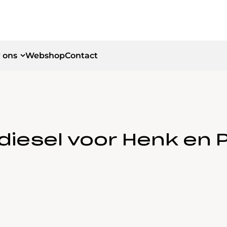
 ons
Webshop
Contact
id
id
diesel voor Henk en 