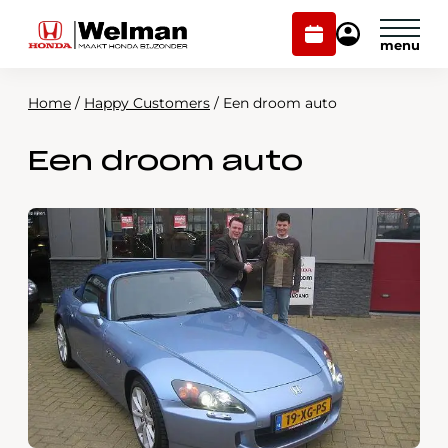
Plan
Mijn
onderhoud
Honda
Welman
Home
/
Happy Customers
/
Een droom auto
Modellen
Een droom auto
Voorraad
Plan onderhoud
Onderhoud en service
Mijn Honda Welman
Over ons
Webshop
Contact