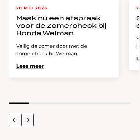
20 MEI 2026
2
Maak nu een afspraak
voor de Zomercheck bij
Honda Welman
S
Veilig de zomer door met de
H
zomercheck bij Welman
L
Lees meer
next
prev