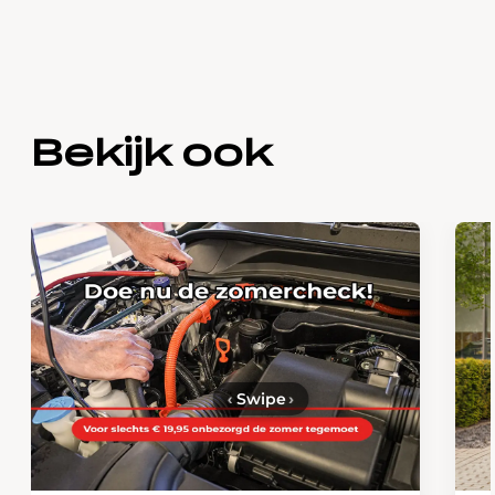
Bekijk ook
‹
Swipe
›