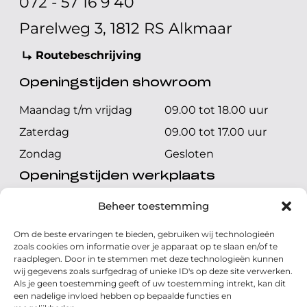
072 - 57 16 9 40
Parelweg 3, 1812 RS Alkmaar
Routebeschrijving
Openingstijden showroom
Maandag t/m vrijdag
09.00 tot 18.00 uur
Zaterdag
09.00 tot 17.00 uur
Zondag
Gesloten
Openingstijden werkplaats
Maandag t/m vrijdag
08.00 tot 17.00 uur
Beheer toestemming
Zaterdag
08.00 tot 17.00 uur
Om de beste ervaringen te bieden, gebruiken wij technologieën
Zondag
Gesloten
zoals cookies om informatie over je apparaat op te slaan en/of te
raadplegen. Door in te stemmen met deze technologieën kunnen
wij gegevens zoals surfgedrag of unieke ID's op deze site verwerken.
Volg ons
Als je geen toestemming geeft of uw toestemming intrekt, kan dit
een nadelige invloed hebben op bepaalde functies en