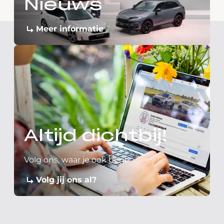
Nieuws
Meer informatie
Altijd dichtbij!
Volg ons, waar je ook bent
Volg jij ons al?