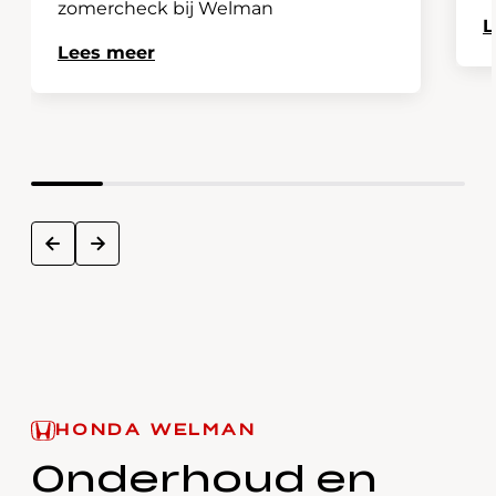
zomercheck bij Welman
L
Lees meer
next
prev
HONDA WELMAN
Onderhoud en