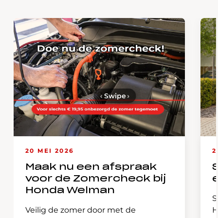
‹
Swipe
›
20 MEI 2026
2
Maak nu een afspraak
voor de Zomercheck bij
Honda Welman
S
Veilig de zomer door met de
H