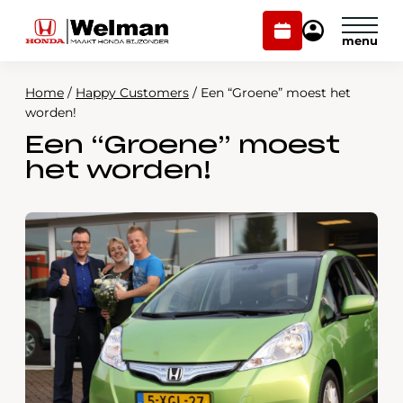
Plan
Mijn
onderhoud
Honda
Welman
Home
/
Happy Customers
/
Een “Groene” moest het
Modellen
worden!
Een “Groene” moest
Voorraad
Plan onderhoud
het worden!
Onderhoud en service
Mijn Honda Welman
Over ons
Webshop
Contact