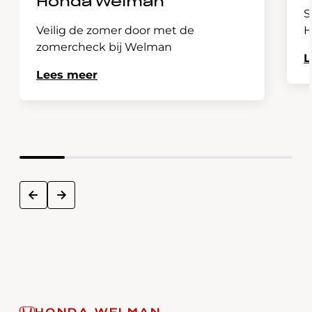
Honda Welman
S
Veilig de zomer door met de
H
zomercheck bij Welman
L
Lees meer
next
prev