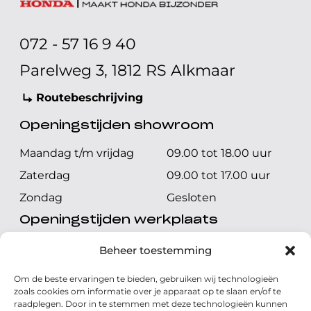
072 - 57 16 9 40
Parelweg 3, 1812 RS Alkmaar
Routebeschrijving
Openingstijden showroom
Maandag t/m vrijdag
09.00 tot 18.00 uur
Zaterdag
09.00 tot 17.00 uur
Zondag
Gesloten
Openingstijden werkplaats
Maandag t/m vrijdag
08.00 tot 17.00 uur
Beheer toestemming
Zaterdag
08.00 tot 17.00 uur
Om de beste ervaringen te bieden, gebruiken wij technologieën
Zondag
Gesloten
zoals cookies om informatie over je apparaat op te slaan en/of te
raadplegen. Door in te stemmen met deze technologieën kunnen