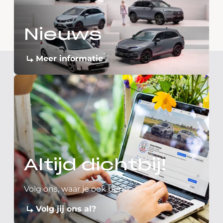
Nieuws
Meer informatie
Altijd dichtbij!
Volg ons, waar je ook bent
Volg jij ons al?