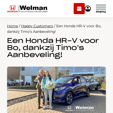
Plan
Mijn
onderhoud
Honda
Welman
Home
/
Happy Customers
/
Een Honda HR-V voor Bo,
Modellen
dankzij Timo’s Aanbeveling!
Een Honda HR-V voor
Voorraad
Plan onderhoud
Bo, dankzij Timo’s
Onderhoud en service
Aanbeveling!
Mijn Honda Welman
Over ons
Webshop
Contact