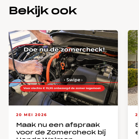
Bekijk ook
‹
Swipe
›
20 MEI 2026
2
Maak nu een afspraak
voor de Zomercheck bij