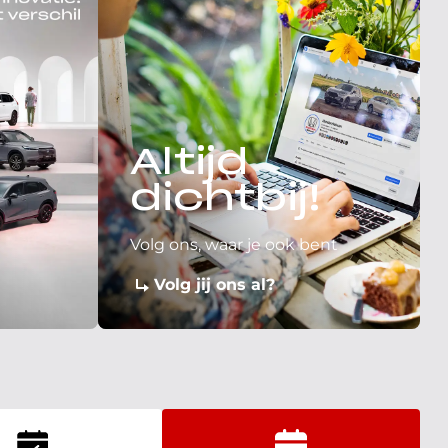
Altijd
dichtbij!
Volg ons, waar je ook bent
Volg jij ons al?