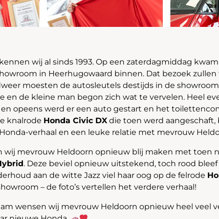
ennen wij al sinds 1993. Op een zaterdagmiddag kwam 
 showroom in Heerhugowaard binnen. Dat bezoek zullen 
dweer moesten de autosleutels destijds in de showrooma
e en de kleine man begon zich wat te vervelen. Heel e
en opeens werd er een auto gestart en het toilettenco
 de knalrode
Honda Civic DX
die toen werd aangeschaft, 
 Honda-verhaal en een leuke relatie met mevrouw Held
n wij mevrouw Heldoorn opnieuw blij maken met toen n
Hybrid
. Deze beviel opnieuw uitstekend, toch rood bleef a
derhoud aan de witte Jazz viel haar oog op de felrode
Ho
showroom – de foto’s vertellen het verdere verhaal!
am wensen wij mevrouw Heldoorn opnieuw heel veel vei
haar nieuwe Honda.