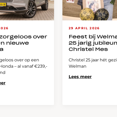
2026
29 APRIL 2026
zorgeloos over
Feest bij Welm
en nieuwe
25 jarig jubileu
a
Christel Mes
geloos over op een
Christel 25 jaar hét gez
onda – al vanaf €239,-
Welman
and
Lees meer
eer