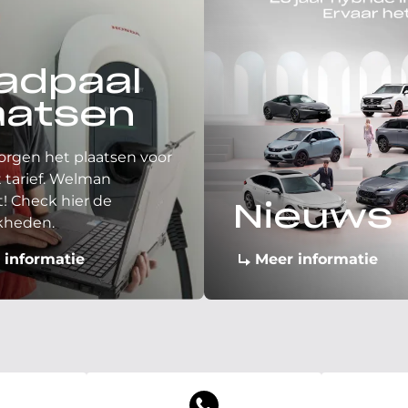
adpaal
aatsen
orgen het plaatsen voor
 tarief. Welman
! Check hier de
Nieuws
kheden.
 informatie
Meer informatie