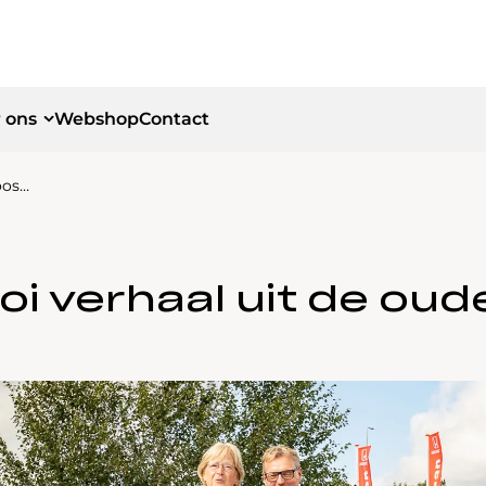
 ons
Webshop
Contact
oos…
id
id
i verhaal uit de ou