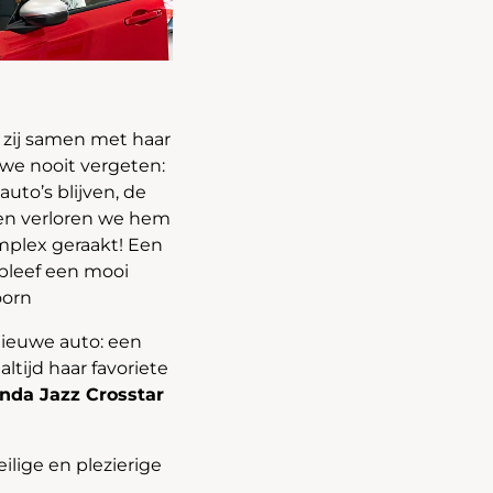
zij samen met haar
we nooit vergeten:
uto’s blijven, de
ven verloren we hem
mplex geraakt! Een
bleef een mooi
oorn
ieuwe auto: een
ltijd haar favoriete
nda Jazz Crosstar
lige en plezierige