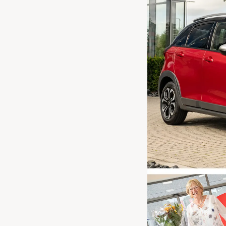
Waarschuwings­lampjes
Service
Pechhulp
Bandenspannings­lampje brandt
Poetsen en reinigen
Haal en breng service
WLTP-testmethode
Laadpaal plaatsen
Zomercheck