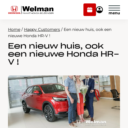
Plan
Mijn
onderhoud
Honda
Welman
Home
/
Happy Customers
/
Een nieuw huis, ook een
Modellen
nieuwe Honda HR-V !
Een nieuw huis, ook
Voorraad
Plan onderhoud
een nieuwe Honda HR-
Onderhoud en service
V !
Mijn Honda Welman
Over ons
Webshop
Contact