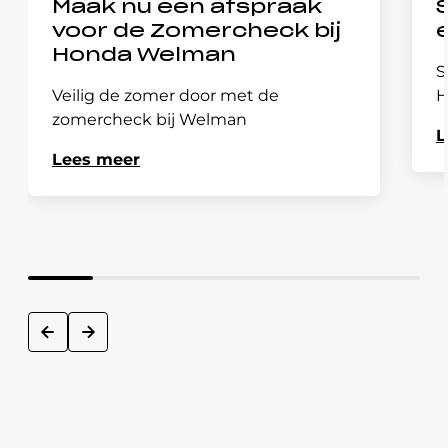
Maak nu een afspraak
voor de Zomercheck bij
Honda Welman
S
Veilig de zomer door met de
H
zomercheck bij Welman
L
Lees meer
next
prev