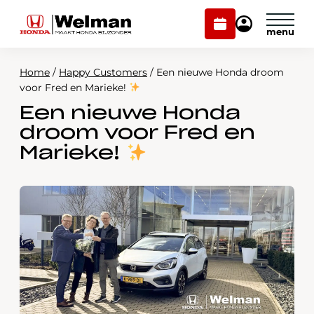
Plan
Mijn
onderhoud
Honda
Welman
Home
/
Happy Customers
/
Een nieuwe Honda droom
Modellen
voor Fred en Marieke!
Een nieuwe Honda
Voorraad
Plan onderhoud
droom voor Fred en
Onderhoud en service
Marieke!
Mijn Honda Welman
Over ons
Webshop
Contact