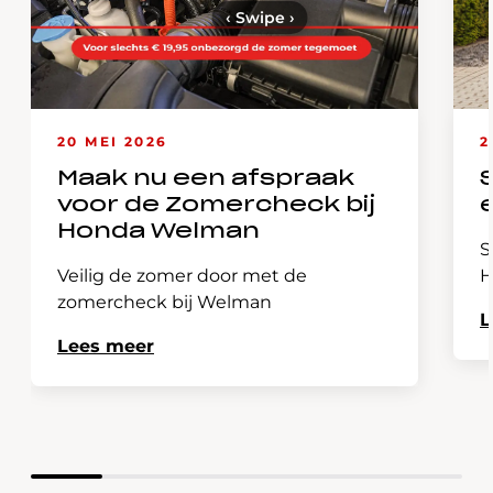
‹
Swipe
›
20 MEI 2026
2
Maak nu een afspraak
voor de Zomercheck bij
Honda Welman
S
Veilig de zomer door met de
H
zomercheck bij Welman
L
Lees meer