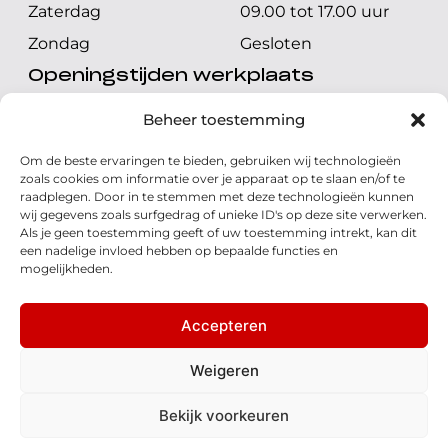
Zaterdag
09.00 tot 17.00 uur
Zondag
Gesloten
Openingstijden werkplaats
Maandag t/m vrijdag
08.00 tot 17.00 uur
Beheer toestemming
Zaterdag
08.00 tot 17.00 uur
Om de beste ervaringen te bieden, gebruiken wij technologieën
Zondag
Gesloten
zoals cookies om informatie over je apparaat op te slaan en/of te
raadplegen. Door in te stemmen met deze technologieën kunnen
wij gegevens zoals surfgedrag of unieke ID's op deze site verwerken.
Volg ons
Als je geen toestemming geeft of uw toestemming intrekt, kan dit
een nadelige invloed hebben op bepaalde functies en
mogelijkheden.
Accepteren
© 2026 - Honda Welman
Privacy Statement
Weigeren
- Dé Honda Dealer van Nederland
Bekijk voorkeuren
Disclaimer
Cookies
Algemene voorwaarden