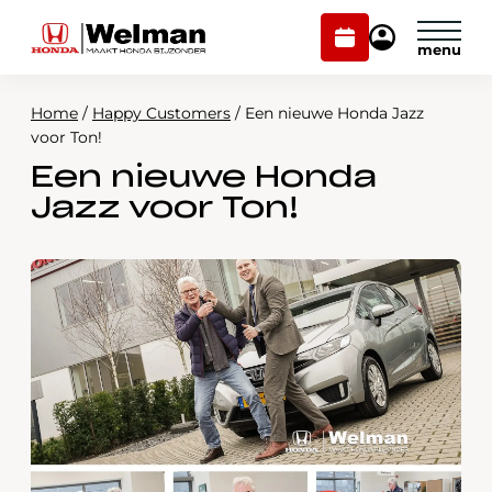
Plan
Mijn
onderhoud
Honda
Welman
Home
/
Happy Customers
/
Een nieuwe Honda Jazz
Modellen
voor Ton!
Een nieuwe Honda
Voorraad
Plan onderhoud
Jazz voor Ton!
Onderhoud en service
Mijn Honda Welman
Over ons
Webshop
Contact