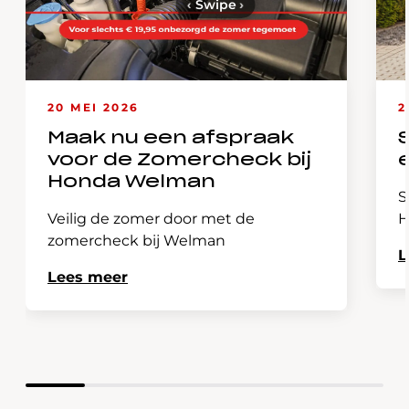
‹
Swipe
›
20 MEI 2026
2
Maak nu een afspraak
voor de Zomercheck bij
Honda Welman
S
Veilig de zomer door met de
H
zomercheck bij Welman
L
Lees meer