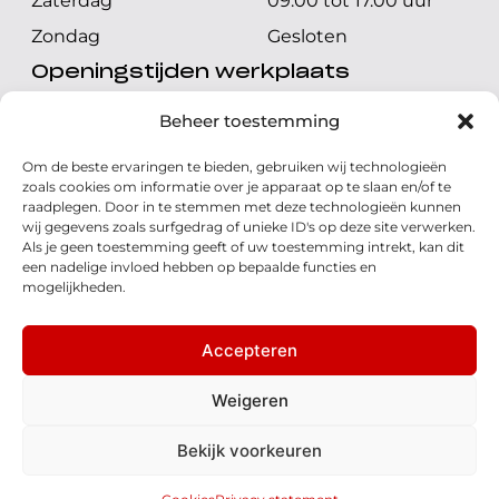
Zaterdag
09.00 tot 17.00 uur
Zondag
Gesloten
Openingstijden werkplaats
Maandag t/m vrijdag
08.00 tot 17.00 uur
Beheer toestemming
Zaterdag
08.00 tot 17.00 uur
Om de beste ervaringen te bieden, gebruiken wij technologieën
Zondag
Gesloten
zoals cookies om informatie over je apparaat op te slaan en/of te
raadplegen. Door in te stemmen met deze technologieën kunnen
wij gegevens zoals surfgedrag of unieke ID's op deze site verwerken.
Volg ons
Als je geen toestemming geeft of uw toestemming intrekt, kan dit
een nadelige invloed hebben op bepaalde functies en
mogelijkheden.
Accepteren
© 2026 - Honda Welman
Privacy Statement
Weigeren
- Dé Honda Dealer van Nederland
Bekijk voorkeuren
Disclaimer
Cookies
Algemene voorwaarden
Realisatie: QStylez