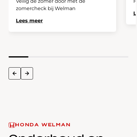
Veilig de zomer door met de
H
zomercheck bij Welman
L
Lees meer
next
prev
HONDA WELMAN