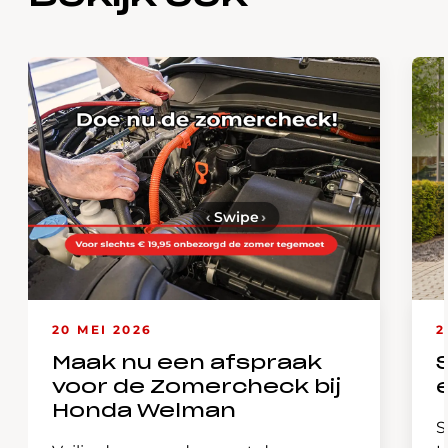
‹
Swipe
›
20 MEI 2026
2
Maak nu een afspraak
voor de Zomercheck bij
Honda Welman
S