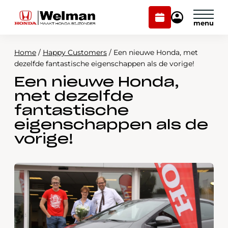
Plan
Mijn
onderhoud
Honda
Welman
Home
/
Happy Customers
/
Een nieuwe Honda, met
Modellen
dezelfde fantastische eigenschappen als de vorige!
Een nieuwe Honda,
Voorraad
Plan onderhoud
met dezelfde
Onderhoud en service
fantastische
Mijn Honda Welman
eigenschappen als de
Over ons
vorige!
Webshop
Contact