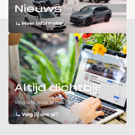
Nieuws
Meer informatie
Altijd dichtbij!
Volg ons, waar je ook bent
Volg jij ons al?