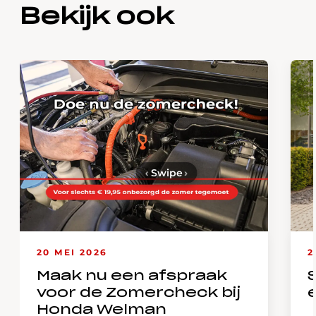
Bekijk ook
‹
Swipe
›
20 MEI 2026
2
Maak nu een afspraak
voor de Zomercheck bij
Honda Welman