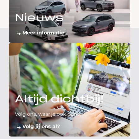
Nieuws
Meer informatie
Altijd dichtbij!
Volg ons, waar je ook bent
Volg jij ons al?