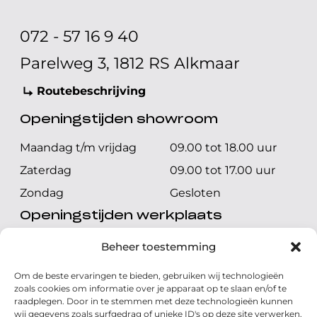
072 - 57 16 9 40
Parelweg 3, 1812 RS Alkmaar
Routebeschrijving
Openingstijden showroom
Maandag t/m vrijdag
09.00 tot 18.00 uur
Zaterdag
09.00 tot 17.00 uur
Zondag
Gesloten
Openingstijden werkplaats
Maandag t/m vrijdag
08.00 tot 17.00 uur
Beheer toestemming
Zaterdag
08.00 tot 17.00 uur
Om de beste ervaringen te bieden, gebruiken wij technologieën
Zondag
Gesloten
zoals cookies om informatie over je apparaat op te slaan en/of te
raadplegen. Door in te stemmen met deze technologieën kunnen
wij gegevens zoals surfgedrag of unieke ID's op deze site verwerken.