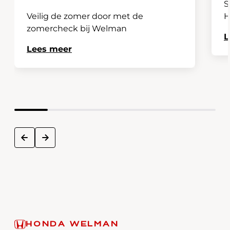
S
Veilig de zomer door met de
H
zomercheck bij Welman
L
Lees meer
next
prev
HONDA WELMAN