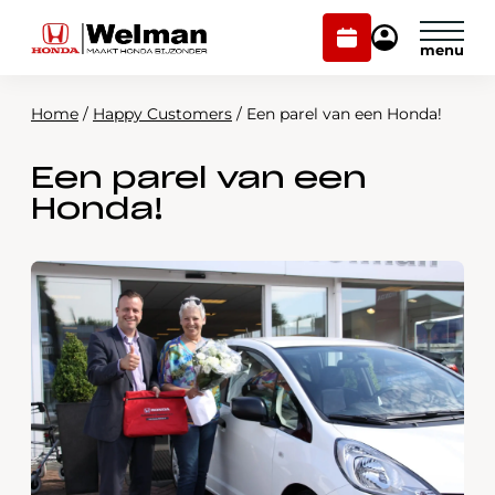
Plan
Mijn
onderhoud
Honda
Welman
Home
/
Happy Customers
/
Een parel van een Honda!
Modellen
Een parel van een
Voorraad
Plan onderhoud
Honda!
Onderhoud en service
Mijn Honda Welman
Over ons
Webshop
Contact