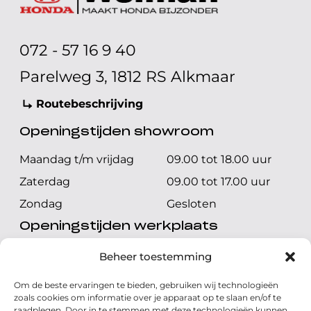
072 - 57 16 9 40
Parelweg 3, 1812 RS Alkmaar
Routebeschrijving
Openingstijden showroom
Maandag t/m vrijdag
09.00 tot 18.00 uur
Zaterdag
09.00 tot 17.00 uur
Zondag
Gesloten
Openingstijden werkplaats
Maandag t/m vrijdag
08.00 tot 17.00 uur
Beheer toestemming
Zaterdag
08.00 tot 17.00 uur
Om de beste ervaringen te bieden, gebruiken wij technologieën
Zondag
Gesloten
zoals cookies om informatie over je apparaat op te slaan en/of te
raadplegen. Door in te stemmen met deze technologieën kunnen