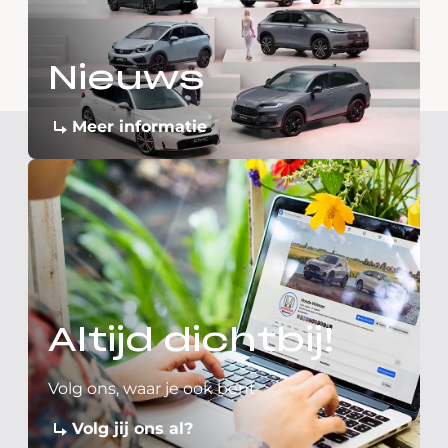
Nieuws
Meer informatie
Altijd dichtbij!
Volg ons, waar je ook bent
Volg jij ons al?