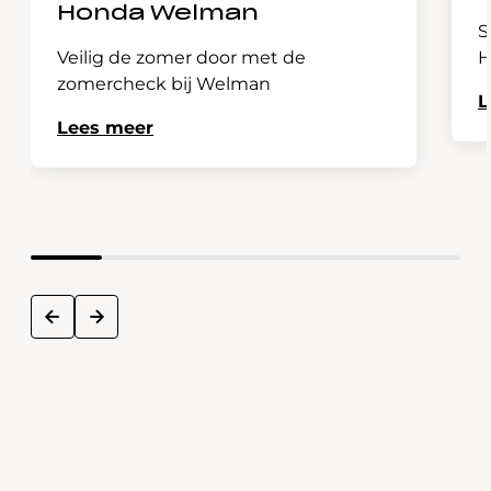
Honda Welman
S
Veilig de zomer door met de
H
zomercheck bij Welman
L
Lees meer
next
prev