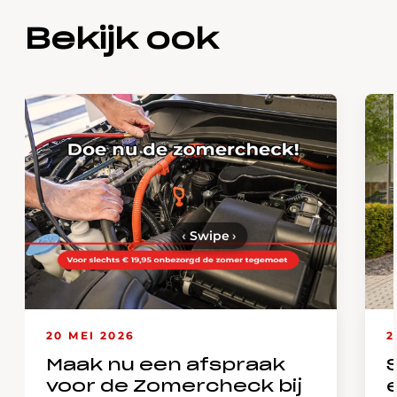
Bekijk ook
‹
Swipe
›
20 MEI 2026
2
Maak nu een afspraak
voor de Zomercheck bij