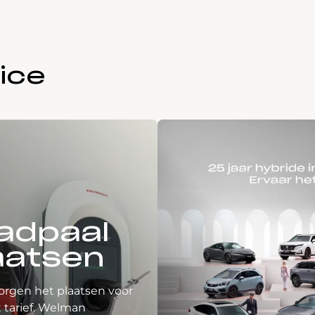
ice
adpaal
aatsen
orgen het plaatsen voor
 tarief. Welman