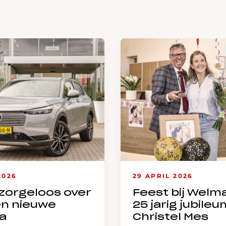
2026
29 APRIL 2026
zorgeloos over
Feest bij Welm
en nieuwe
25 jarig jubileu
a
Christel Mes