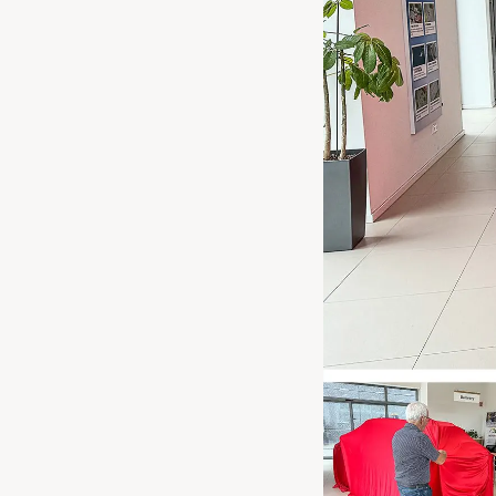
Waarschuwings­lampjes
Service
Pechhulp
Bandenspannings­lampje brandt
Poetsen en reinigen
Haal en breng service
WLTP-testmethode
Laadpaal plaatsen
Zomercheck