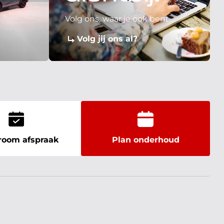
Volg ons, waar je ook bent
Volg jij ons al?
oom afspraak
Plan onderhoud