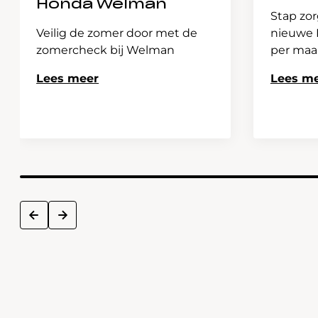
Honda Welman
Stap zor
Veilig de zomer door met de
nieuwe H
zomercheck bij Welman
per ma
Lees meer
Lees m
next
prev