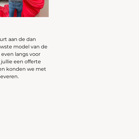
urt aan de dan
uwste model van de
g even langs voor
ullie een offerte
l, en konden we met
leveren.