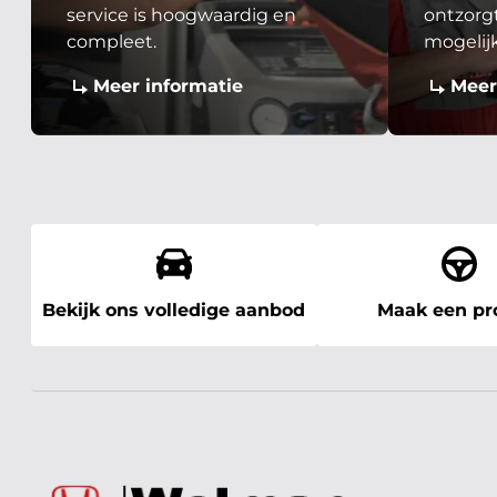
service is hoogwaardig en
ontzorgt
compleet.
mogelij
Meer informatie
Meer
Bekijk ons volledige aanbod
Maak een pro