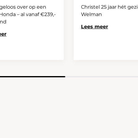
geloos over op een
Christel 25 jaar hét gez
onda – al vanaf €239,-
Welman
and
Lees meer
eer