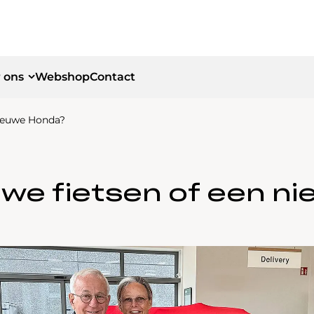
 ons
Webshop
Contact
nieuwe Honda?
id
id
uwe fietsen of een 