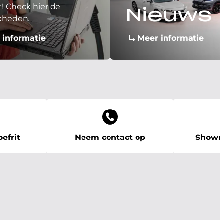
! Check hier de
Nieuws
kheden.
 informatie
Meer informatie
efrit
Neem contact op
Showr