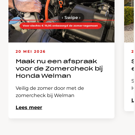
‹
Swipe
›
20 MEI 2026
2
Maak nu een afspraak
voor de Zomercheck bij
Honda Welman
S
Veilig de zomer door met de
H
zomercheck bij Welman
L
Lees meer