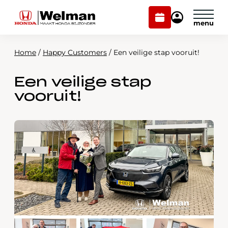
Plan
Mijn
onderhoud
Honda
Welman
Home
/
Happy Customers
/
Een veilige stap vooruit!
Modellen
Een veilige stap
Voorraad
Plan onderhoud
vooruit!
Onderhoud en service
Mijn Honda Welman
Over ons
Webshop
Contact