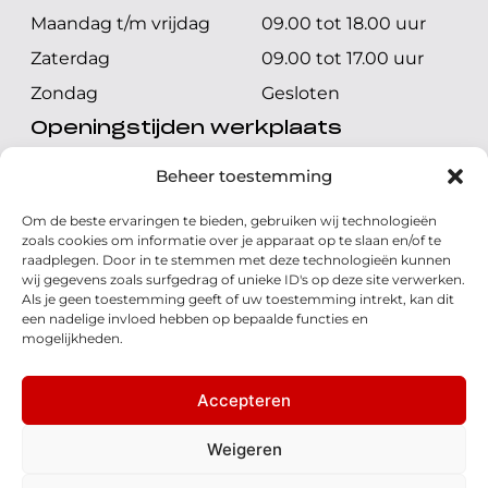
Maandag t/m vrijdag
09.00 tot 18.00 uur
Zaterdag
09.00 tot 17.00 uur
Zondag
Gesloten
Openingstijden werkplaats
Maandag t/m vrijdag
08.00 tot 17.00 uur
Beheer toestemming
Zaterdag
08.00 tot 17.00 uur
Om de beste ervaringen te bieden, gebruiken wij technologieën
Zondag
Gesloten
zoals cookies om informatie over je apparaat op te slaan en/of te
raadplegen. Door in te stemmen met deze technologieën kunnen
wij gegevens zoals surfgedrag of unieke ID's op deze site verwerken.
Volg ons
Als je geen toestemming geeft of uw toestemming intrekt, kan dit
een nadelige invloed hebben op bepaalde functies en
mogelijkheden.
Accepteren
© 2026 - Honda Welman
Privacy Statement
Weigeren
- Dé Honda Dealer van Nederland