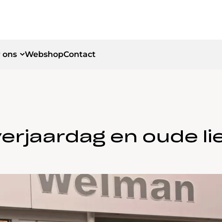
 ons
Webshop
Contact
id
id
erjaardag en oude li