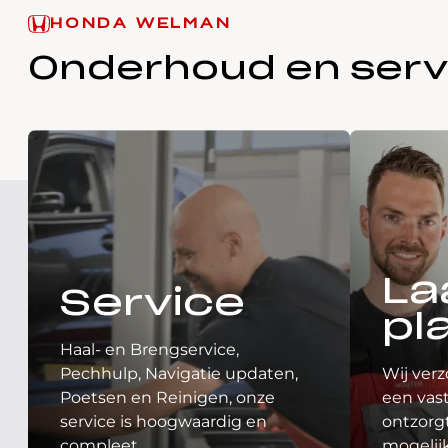
HONDA WELMAN
Onderhoud en serv
La
Service
pl
Haal- en Brengservice,
Pechhulp, Navigatie updaten,
Wij verz
Poetsen en Reinigen, onze
een vast
service is hoogwaardig en
ontzorgt
compleet.
mogelij