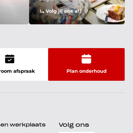
Volg jij ons al?
oom afspraak
Plan onderhoud
den werkplaats
Volg ons