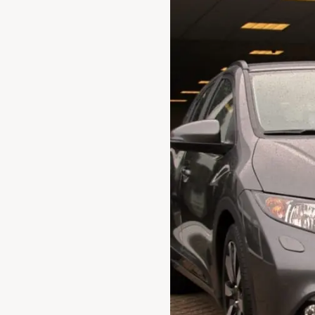
Waarschuwings­lampjes
Service
Pechhulp
Bandenspannings­lampje brandt
Poetsen en reinigen
Haal en breng service
WLTP-testmethode
Laadpaal plaatsen
Zomercheck