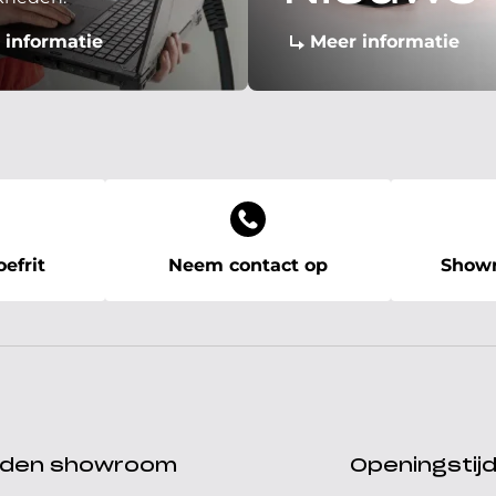
 informatie
Meer informatie
efrit
Neem contact op
Showr
ijden showroom
Openingstij