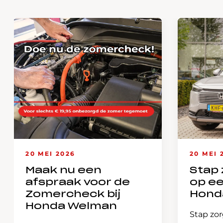
20 MEI 2026
20 MEI 
Maak nu een
Stap 
afspraak voor de
op e
Zomercheck bij
Hond
Honda Welman
Stap zor