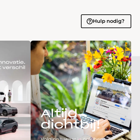
Hulp nodig?
Altijd
dichtbij!
Volg ons, waar je ook bent