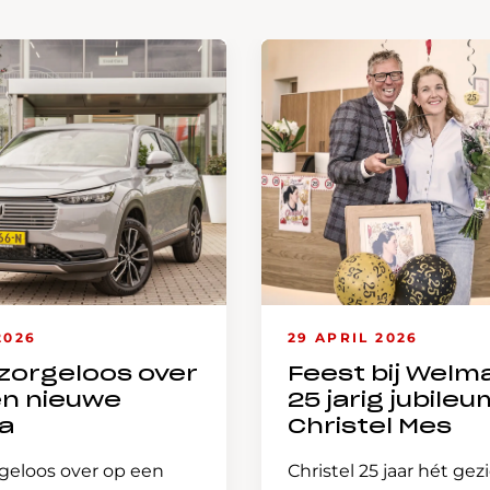
2026
29 APRIL 2026
zorgeloos over
Feest bij Welm
en nieuwe
25 jarig jubileu
a
Christel Mes
geloos over op een
Christel 25 jaar hét gez