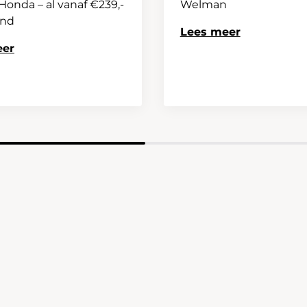
onda – al vanaf €239,-
Welman
and
Lees meer
eer