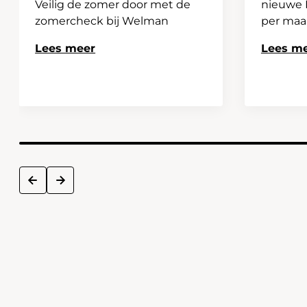
Veilig de zomer door met de
nieuwe H
zomercheck bij Welman
per ma
Lees meer
Lees m
next
prev