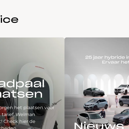
ice
adpaal
aatsen
orgen het plaatsen voor
 tarief. Welman
! Check hier de
Nieuws
kheden.