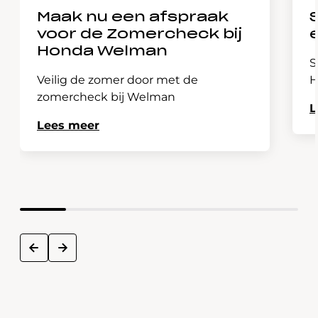
Maak nu een afspraak
voor de Zomercheck bij
Honda Welman
S
Veilig de zomer door met de
H
zomercheck bij Welman
L
Lees meer
next
prev