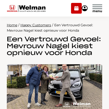
Plan
Mijn
onderhoud
Honda
Welman
Home
/
Happy Customers
/
Een Vertrouwd Gevoel:
Modellen
Mevrouw Nagel kiest opnieuw voor Honda
Een Vertrouwd Gevoel:
Voorraad
Plan onderhoud
Mevrouw Nagel kiest
Onderhoud en service
opnieuw voor Honda
Mijn Honda Welman
Over ons
Webshop
Contact