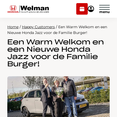
Plan
Mijn
onderhoud
Honda
Welman
Home
/
Happy Customers
/
Een Warm Welkom en een
Modellen
Nieuwe Honda Jazz voor de Familie Burger!
Een Warm Welkom en
Voorraad
Plan onderhoud
een Nieuwe Honda
Onderhoud en service
Jazz voor de Familie
Mijn Honda Welman
Burger!
Over ons
Webshop
Contact