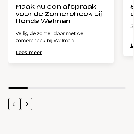
Maak nu een afspraak
voor de Zomercheck bij
Honda Welman
S
Veilig de zomer door met de
H
zomercheck bij Welman
L
Lees meer
next
prev