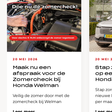
20 MEI 2026
20 MEI 
Maak nu een
Stap 
afspraak voor de
op e
Zomercheck bij
Hond
Honda Welman
Stap zor
Veilig de zomer door met de
nieuwe H
zomercheck bij Welman
per ma
Lees meer
Lees m