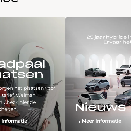
adpaal
aatsen
orgen het plaatsen voor
 tarief. Welman
! Check hier de
Nieuws
kheden.
 informatie
Meer informatie