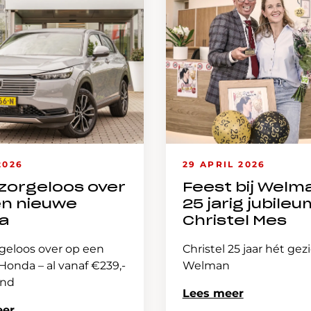
2026
29 APRIL 2026
zorgeloos over
Feest bij Welm
en nieuwe
25 jarig jubileu
a
Christel Mes
geloos over op een
Christel 25 jaar hét gez
onda – al vanaf €239,-
Welman
and
Lees meer
eer