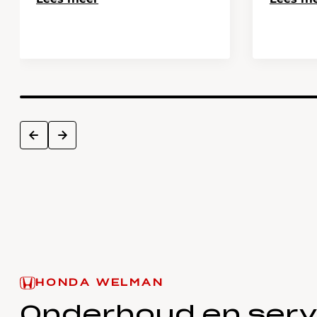
next
prev
HONDA WELMAN
Onderhoud en serv