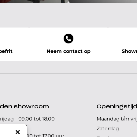
efrit
Neem contact op
Showr
ijden showroom
Openingstij
rijdag
09.00 tot 18.00
Maandag t/m vri
uur
Zaterdag
09.00 tot 17.00 uur