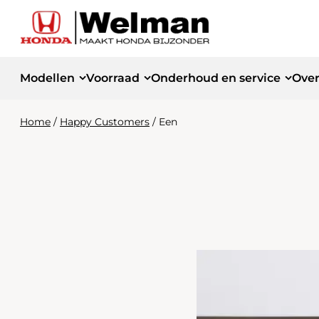
Modellen
Voorraad
Onderhoud en service
Over
Home
/
Happy Customers
/
Een
Modellen
Voorraad
Onderhoud
Over ons
APK
Occasions
Ons verhaal
Jazz Hybrid
HR-V Hybr
Nieuwe modellen
Kleine onderhoudsbeurt
Showroom
Civic Hybrid
CR-V Hybr
Demo voertuigen
Werkplaats
Grote onderhoudsbeurt
ZR-V Hybrid
Prelude
Gebruikte Winterwielensets
Team
Civic Type R
Airco onderhoudsbeurt
Honda Welman Selecties
Nieuws
10 jaar garantie | Honda Insurance
Vacatures
Ruitschade herstellen
Private lease
Reviews
Winterbanden wisselen
Happy Customers