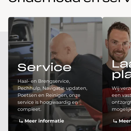
La
Service
pl
Haal- en Brengservice,
Pechhulp, Navigatie updaten,
Wij verz
Poetsen en Reinigen, onze
een vast
service is hoogwaardig en
ontzorgt
compleet.
mogelij
Meer informatie
Meer