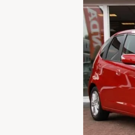
Waarschuwings­lampjes
Service
Pechhulp
Bandenspannings­lampje brandt
Poetsen en reinigen
Haal en breng service
WLTP-testmethode
Laadpaal plaatsen
Zomercheck