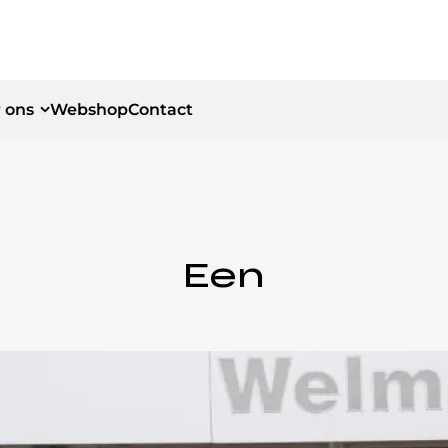
 ons
Webshop
Contact
id
id
Een