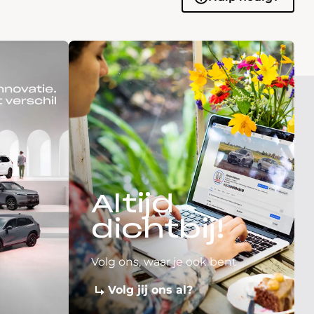
Altijd
dichtbij!
Volg ons, waar je ook bent
Volg jij ons al?