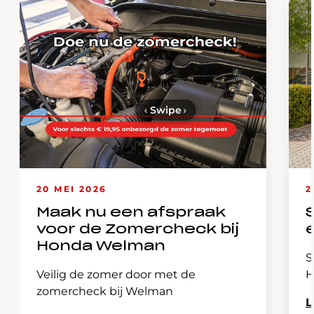
‹
Swipe
›
20 MEI 2026
2
Maak nu een afspraak
voor de Zomercheck bij
Honda Welman
S
Veilig de zomer door met de
H
zomercheck bij Welman
L