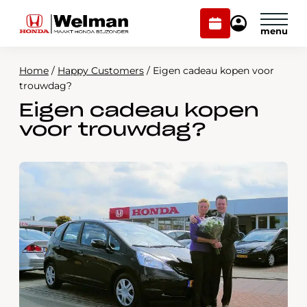
Plan
Mijn
onderhoud
Honda
Welman
Home
/
Happy Customers
/
Eigen cadeau kopen voor
Modellen
trouwdag?
Eigen cadeau kopen
Voorraad
Plan onderhoud
voor trouwdag?
Onderhoud en service
Mijn Honda Welman
Over ons
Webshop
Contact