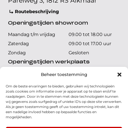
Parelweg 3, 1812 RS Alkmaar
Routebeschrijving
Openingstijden showroom
Maandag t/m vrijdag
09.00 tot 18.00 uur
Zaterdag
09.00 tot 17.00 uur
Zondag
Gesloten
Openingstijden werkplaats
Maandag t/m vrijdag
08.00 tot 17.00 uur
Beheer toestemming
Zaterdag
08.00 tot 17.00 uur
Om de beste ervaringen te bieden, gebruiken wij technologieën
Zondag
Gesloten
zoals cookies om informatie over je apparaat op te slaan en/of te
raadplegen. Door in te stemmen met deze technologieën kunnen
wij gegevens zoals surfgedrag of unieke ID's op deze site verwerken.
Volg ons
Als je geen toestemming geeft of uw toestemming intrekt, kan dit
een nadelige invloed hebben op bepaalde functies en
mogelijkheden.