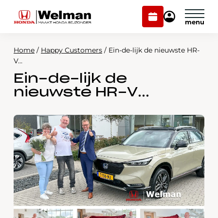
Plan
Mijn
onderhoud
Honda
Welman
Home
/
Happy Customers
/
Ein-de-lijk de nieuwste HR-
Modellen
V…
Ein-de-lijk de
Voorraad
Plan onderhoud
nieuwste HR-V…
Onderhoud en service
Mijn Honda Welman
Over ons
Webshop
Contact