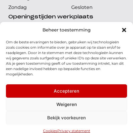
Zondag
Gesloten
Openingstijden werkplaats
Maandag t/m vrijdag
08.00 tot 17.00 uur
Beheer toestemming
Zaterdag
08.00 tot 17.00 uur
Om de beste ervaringen te bieden, gebruiken wij technologieën
Zondag
Gesloten
zoals cookies om informatie over je apparaat op te slaan en/of te
raadplegen. Door in te stemmen met deze technologieën kunnen
wij gegevens zoals surfgedrag of unieke ID's op deze site verwerken.
Volg ons
Als je geen toestemming geeft of uw toestemming intrekt, kan dit
een nadelige invloed hebben op bepaalde functies en
mogelijkheden.
Accepteren
© 2026 - Honda Welman
Privacy Statement
Weigeren
- Dé Honda Dealer van Nederland
Bekijk voorkeuren
Disclaimer
Cookies
Algemene voorwaarden
Realisatie: QStylez
Cookies
Privacy statement