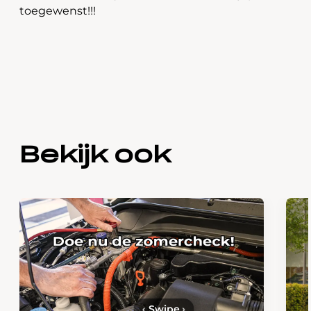
toegewenst!!!
Bekijk ook
‹
Swipe
›