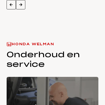
next
prev
HONDA WELMAN
Onderhoud en
service