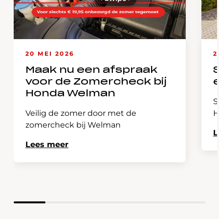
20 MEI 2026
2
Maak nu een afspraak
voor de Zomercheck bij
Honda Welman
S
Veilig de zomer door met de
H
zomercheck bij Welman
L
Lees meer