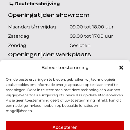
Routebeschrijving
Openingstijden showroom
Maandag t/m vrijdag
09.00 tot 18.00 uur
Zaterdag
09.00 tot 17.00 uur
Zondag
Gesloten
Openingstijden werkplaats
Maandag t/m vrijdag
08.00 tot 17.00 uur
Beheer toestemming
Zaterdag
08.00 tot 17.00 uur
Om de beste ervaringen te bieden, gebruiken wij technologieën
Zondag
Gesloten
zoals cookies om informatie over je apparaat op te slaan en/of te
raadplegen. Door in te stemmen met deze technologieën kunnen
wij gegevens zoals surfgedrag of unieke ID's op deze site verwerken.
Volg ons
Als je geen toestemming geeft of uw toestemming intrekt, kan dit
een nadelige invloed hebben op bepaalde functies en
mogelijkheden.
Accepteren