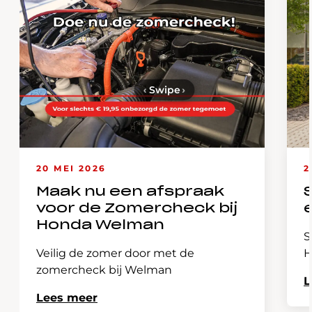
‹
Swipe
›
20 MEI 2026
2
Maak nu een afspraak
voor de Zomercheck bij
Honda Welman
S
Veilig de zomer door met de
H
zomercheck bij Welman
L
Lees meer