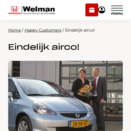
Plan
Mijn
onderhoud
Honda
Welman
Home
/
Happy Customers
/
Eindelijk airco!
Modellen
Eindelijk airco!
Voorraad
Plan onderhoud
Onderhoud en service
Mijn Honda Welman
Over ons
Webshop
Contact