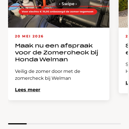
‹
Swipe
›
20 MEI 2026
2
Maak nu een afspraak
voor de Zomercheck bij
Honda Welman
S
Veilig de zomer door met de
H
zomercheck bij Welman
L
Lees meer