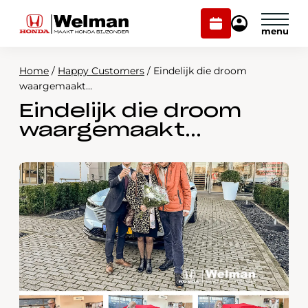
Plan
Mijn
onderhoud
Honda
Welman
Home
/
Happy Customers
/
Eindelijk die droom
Modellen
waargemaakt…
Eindelijk die droom
Voorraad
Plan onderhoud
waargemaakt…
Onderhoud en service
Mijn Honda Welman
Over ons
Webshop
Contact