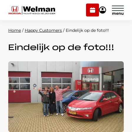
Plan
Mijn
onderhoud
Honda
Welman
Home
/
Happy Customers
/
Eindelijk op de foto!!!
Modellen
Eindelijk op de foto!!!
Voorraad
Plan onderhoud
Onderhoud en service
Mijn Honda Welman
Over ons
Webshop
Contact