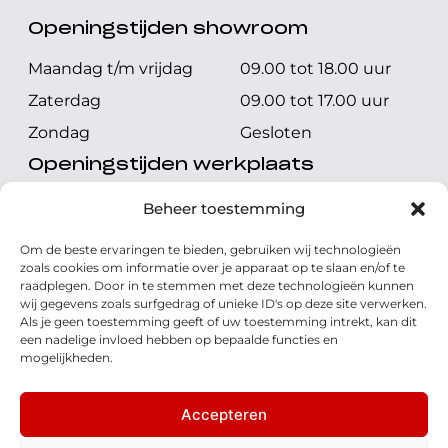
Openingstijden showroom
Maandag t/m vrijdag
09.00 tot 18.00 uur
Zaterdag
09.00 tot 17.00 uur
Zondag
Gesloten
Openingstijden werkplaats
Maandag t/m vrijdag
08.00 tot 17.00 uur
Beheer toestemming
Zaterdag
08.00 tot 17.00 uur
Om de beste ervaringen te bieden, gebruiken wij technologieën
Zondag
Gesloten
zoals cookies om informatie over je apparaat op te slaan en/of te
raadplegen. Door in te stemmen met deze technologieën kunnen
wij gegevens zoals surfgedrag of unieke ID's op deze site verwerken.
Volg ons
Als je geen toestemming geeft of uw toestemming intrekt, kan dit
een nadelige invloed hebben op bepaalde functies en
mogelijkheden.
Accepteren