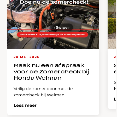
‹
Swipe
›
20 MEI 2026
2
Maak nu een afspraak
voor de Zomercheck bij
Honda Welman
S
Veilig de zomer door met de
H
zomercheck bij Welman
L
Lees meer