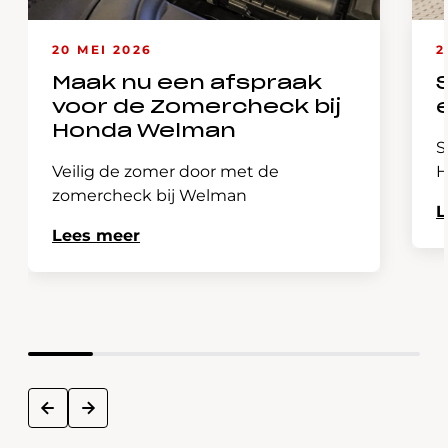
20 MEI 2026
2
Maak nu een afspraak
voor de Zomercheck bij
Honda Welman
S
Veilig de zomer door met de
H
zomercheck bij Welman
L
Lees meer
next
prev