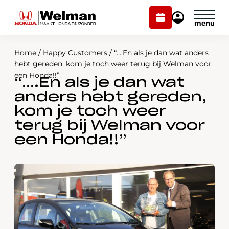
Plan
Mijn
onderhoud
Honda
Welman
Home
/
Happy Customers
/
“….En als je dan wat anders
Modellen
hebt gereden, kom je toch weer terug bij Welman voor
een Honda!!”
“….En als je dan wat
Voorraad
Plan onderhoud
anders hebt gereden,
Onderhoud en service
kom je toch weer
Mijn Honda Welman
terug bij Welman voor
Over ons
een Honda!!”
Webshop
Contact