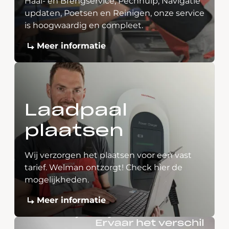
Haal- en Brengservice, Pechhulp, Navigatie
updaten, Poetsen en Reinigen, onze service
is hoogwaardig en compleet.
Meer informatie
Laadpaal
plaatsen
Wij verzorgen het plaatsen voor een vast
tarief. Welman ontzorgt! Check hier de
mogelijkheden.
Meer informatie