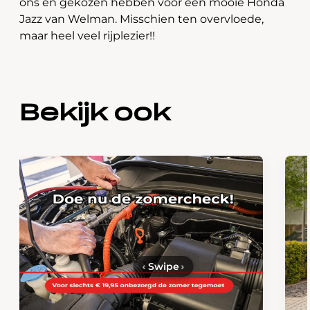
ons en gekozen hebben voor een mooie Honda
Jazz van Welman. Misschien ten overvloede,
maar heel veel rijplezier!!
Bekijk ook
‹
Swipe
›