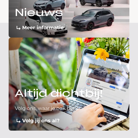
Nieuws
Meer informatie
Altijd dichtbij!
Volg ons, waar je ook bent
Volg jij ons al?