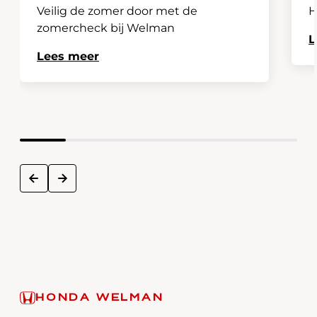
Veilig de zomer door met de
H
zomercheck bij Welman
L
Lees meer
next
prev
HONDA WELMAN