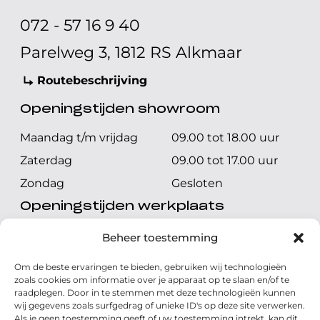
072 - 57 16 9 40
Parelweg 3, 1812 RS Alkmaar
Routebeschrijving
Openingstijden showroom
Maandag t/m vrijdag
09.00 tot 18.00 uur
Zaterdag
09.00 tot 17.00 uur
Zondag
Gesloten
Openingstijden werkplaats
Maandag t/m vrijdag
08.00 tot 17.00 uur
Beheer toestemming
Zaterdag
08.00 tot 17.00 uur
Om de beste ervaringen te bieden, gebruiken wij technologieën
Zondag
Gesloten
zoals cookies om informatie over je apparaat op te slaan en/of te
raadplegen. Door in te stemmen met deze technologieën kunnen
wij gegevens zoals surfgedrag of unieke ID's op deze site verwerken.
Volg ons
Als je geen toestemming geeft of uw toestemming intrekt, kan dit