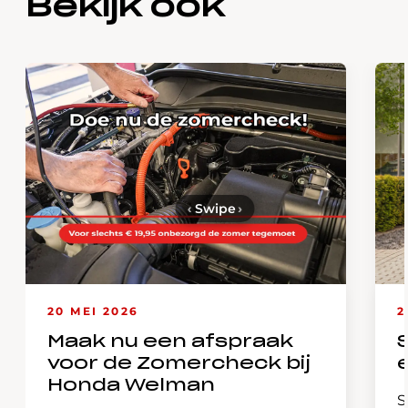
Bekijk ook
‹
Swipe
›
20 MEI 2026
2
Maak nu een afspraak
voor de Zomercheck bij
Honda Welman
S