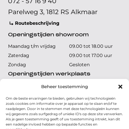
072 - 57 16 9 40
Parelweg 3, 1812 RS Alkmaar
Routebeschrijving
Openingstijden showroom
Maandag t/m vrijdag
09.00 tot 18.00 uur
Zaterdag
09.00 tot 17.00 uur
Zondag
Gesloten
Openingstijden werkplaats
Maandag t/m vrijdag
08.00 tot 17.00 uur
Beheer toestemming
Zaterdag
08.00 tot 17.00 uur
Om de beste ervaringen te bieden, gebruiken wij technologieën
Zondag
Gesloten
zoals cookies om informatie over je apparaat op te slaan en/of te
raadplegen. Door in te stemmen met deze technologieën kunnen
wij gegevens zoals surfgedrag of unieke ID's op deze site verwerken.
Volg ons
Als je geen toestemming geeft of uw toestemming intrekt, kan dit
een nadelige invloed hebben op bepaalde functies en