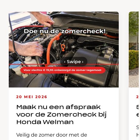
‹
Swipe
›
20 MEI 2026
2
Maak nu een afspraak
voor de Zomercheck bij
Honda Welman
S
Veilig de zomer door met de
H