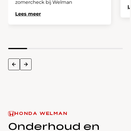
zomercheck bij Welman
L
Lees meer
next
prev
HONDA WELMAN
Onderhoud en