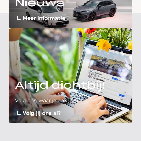
Nieuws
Meer informatie
Altijd dichtbij!
Volg ons, waar je ook bent
Volg jij ons al?