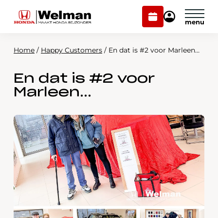
Plan
Mijn
onderhoud
Honda
Welman
Home
/
Happy Customers
/
En dat is #2 voor Marleen…
Modellen
En dat is #2 voor
Voorraad
Plan onderhoud
Marleen…
Onderhoud en service
Mijn Honda Welman
Over ons
Webshop
Contact