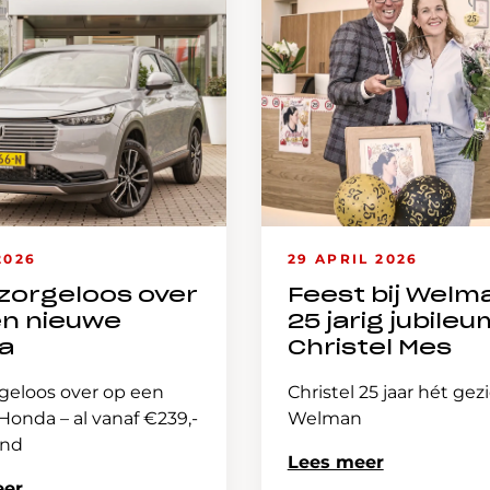
2026
29 APRIL 2026
zorgeloos over
Feest bij Welm
en nieuwe
25 jarig jubileu
a
Christel Mes
geloos over op een
Christel 25 jaar hét gez
onda – al vanaf €239,-
Welman
and
Lees meer
eer