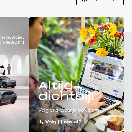
Altijd
dichtbij!
Volg ons, waar je ook bent
Volg jij ons al?