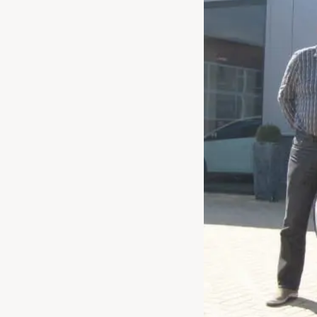
Waarschuwings­lampjes
Service
Pechhulp
Bandenspannings­lampje brandt
Poetsen en reinigen
Haal en breng service
WLTP-testmethode
Laadpaal plaatsen
Zomercheck