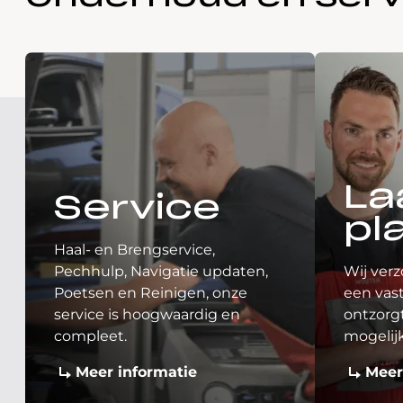
La
Service
pl
Haal- en Brengservice,
Pechhulp, Navigatie updaten,
Wij verz
Poetsen en Reinigen, onze
een vast
service is hoogwaardig en
ontzorgt
compleet.
mogelij
Meer informatie
Meer