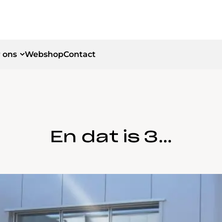
 ons
Webshop
Contact
id
id
En dat is 3…