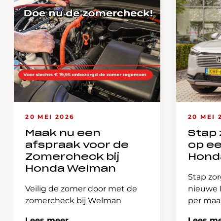
20 MEI 2026
20 MEI 
Maak nu een
Stap 
afspraak voor de
op e
Zomercheck bij
Hond
Honda Welman
Stap zor
Veilig de zomer door met de
nieuwe H
zomercheck bij Welman
per ma
Lees meer
Lees m