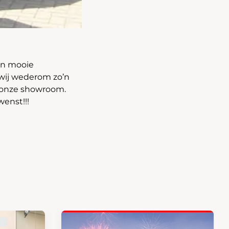
een mooie
wij wederom zo’n
r onze showroom.
wenst!!!