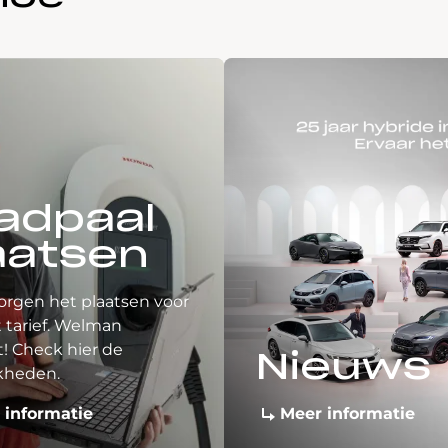
adpaal
aatsen
orgen het plaatsen voor
 tarief. Welman
! Check hier de
Nieuws
kheden.
 informatie
Meer informatie