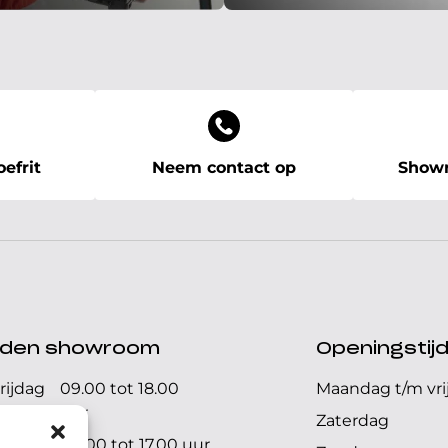
efrit
Neem contact op
Showr
ijden showroom
Openingstij
rijdag
09.00 tot 18.00
Maandag t/m vri
uur
Zaterdag
09.00 tot 17.00 uur