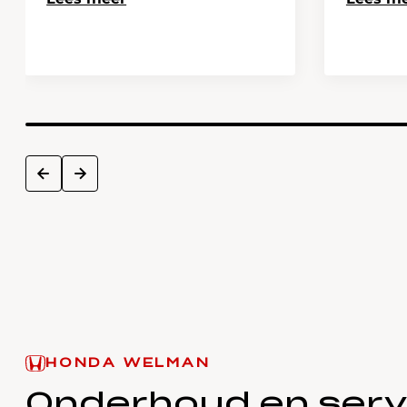
next
prev
HONDA WELMAN
Onderhoud en serv