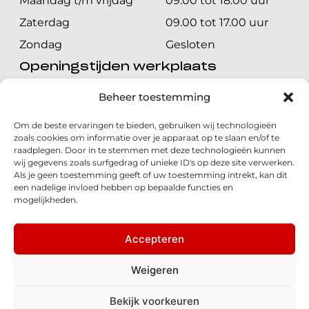
Maandag t/m vrijdag
09.00 tot 18.00 uur
Zaterdag
09.00 tot 17.00 uur
Zondag
Gesloten
Openingstijden werkplaats
Maandag t/m vrijdag
08.00 tot 17.00 uur
Beheer toestemming
Zaterdag
08.00 tot 17.00 uur
Om de beste ervaringen te bieden, gebruiken wij technologieën
Zondag
Gesloten
zoals cookies om informatie over je apparaat op te slaan en/of te
raadplegen. Door in te stemmen met deze technologieën kunnen
wij gegevens zoals surfgedrag of unieke ID's op deze site verwerken.
Volg ons
Als je geen toestemming geeft of uw toestemming intrekt, kan dit
een nadelige invloed hebben op bepaalde functies en
mogelijkheden.
Accepteren
© 2026 - Honda Welman
Privacy Statement
Weigeren
- Dé Honda Dealer van Nederland
Bekijk voorkeuren