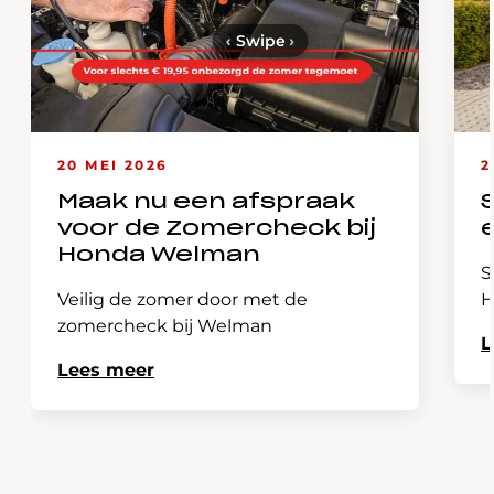
‹
Swipe
›
20 MEI 2026
2
Maak nu een afspraak
voor de Zomercheck bij
Honda Welman
S
Veilig de zomer door met de
H
zomercheck bij Welman
L
Lees meer