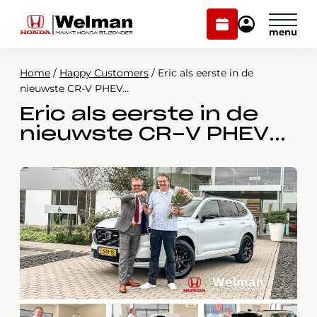
Plan
Mijn
onderhoud
Honda
Welman
Home
/
Happy Customers
/
Eric als eerste in de
Modellen
nieuwste CR-V PHEV…
Eric als eerste in de
Voorraad
Plan onderhoud
nieuwste CR-V PHEV…
Onderhoud en service
Mijn Honda Welman
Over ons
Webshop
Contact